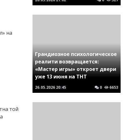
л» на
Грандиозное психологическое
реалити возвращается:
«Мастер игры» откроет двери
уже 13 июня на ТНТ
26.05.2026
20:45
0
6653
тна той
ва