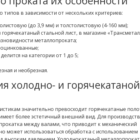
о проката их особенности
о типов в зависимости от нескольких критериев:
истовую (до 3,9 мм) и толстолистовую (4-160 мм);
 горячекатаный стальной лист, в магазине «Трансметал
азновидности металлопроката;
еоцинкованные;
елится на категории от 1 до 5;
зная и необрезная.
я холодно- и горячекатаной
истикам значительно превосходит горячекатаные поло
 имеет более эстетичный внешний вид. Для производст
прокатка между валами, что приводит к механический
но может использоваться обработка с использованием
од высоким давлением. Холоднокатаный металлопрокат