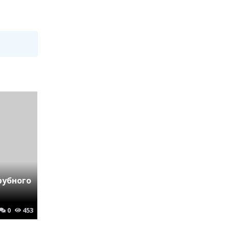
рубного
0
453