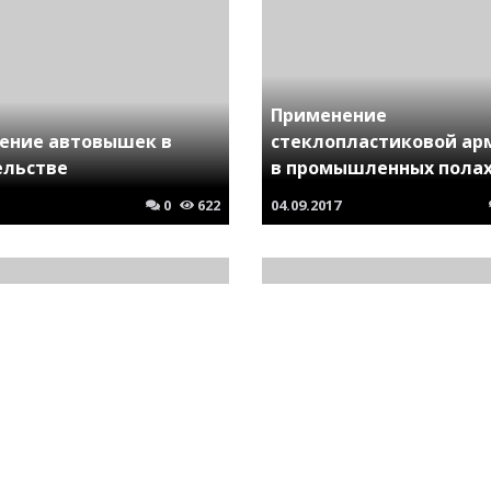
Применение
ение автовышек в
стеклопластиковой ар
ельстве
в промышленных пола
0
622
04.09.2017
вление картонной
и для товаров,
Бетон Б15 (М200) - при
ение гофрокартона
и преимущества