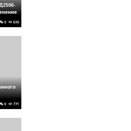
Д2500-
менение
0
630
онного
0
771