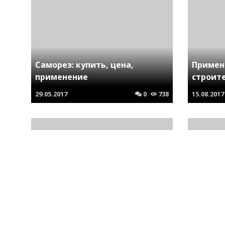
Саморез: купить, цена,
Примен
применение
строит
29.05.2017
0
738
15.08.2017
Ориентированно-стружечная
Изгото
плита: особенности, состав,
упаковк
применение
примен