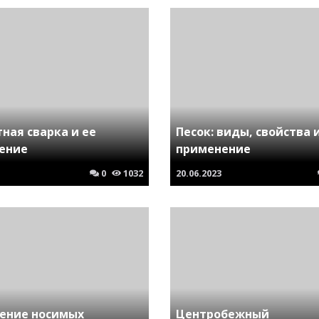
ная сварка и ее
Песок: виды, свойства 
ение
применение
0
1032
20.06.2023
ение носимых
Центробежный