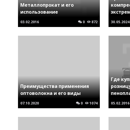
Металлопрокат и его
компре
использование
экстре
03.02.2016
0
872
30.05.2024
Где куп
Преимущества применения
розниц
оптоволокна и его виды
пенопл
07.10.2020
0
1074
05.02.2016