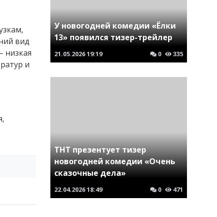
У новогодней комедии «Ёлки
узкам,
13» появился тизер-трейлер
ний вид
– низкая
21.05.2026
19:19
0
335
ратур и
,
я,
ТНТ презентует тизер
новогодней комедии «Очень
сказочные дела»
22.04.2026
18:49
0
471