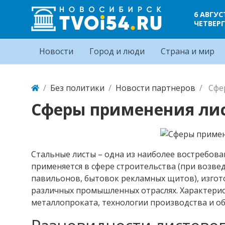
6 АВГУС
ЧЕТВЕРГ
Новости
Город и люди
Страна и мир
Без политики
Новости партнеров
Сфе
Сферы применения лис
Стальные листы – одна из наиболее востребов
применяется в сфере строительства (при возве
павильонов, бытовок рекламных щитов), изгото
различных промышленных отраслях. Характерист
металлопроката, технологии производства и об