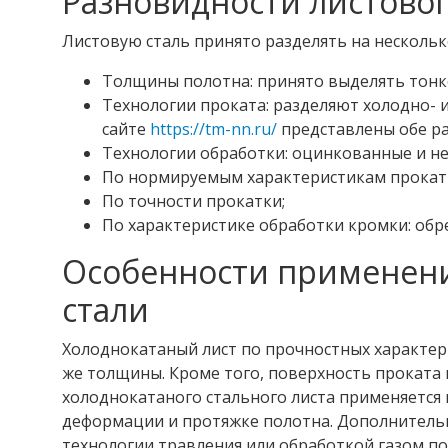
Разновидности листовог
Листовую сталь принято разделять на нескольк
Толщины полотна: принято выделять тонкол
Технологии проката: разделяют холодно- и
сайте
https://tm-nn.ru/
представлены обе р
Технологии обработки: оцинкованные и н
По нормируемым характеристикам прокат д
По точности прокатки;
По характеристике обработки кромки: обре
Особенности применени
стали
Холоднокатаный лист по прочностных характер
же толщины. Кроме того, поверхность проката
холоднокатаного стального листа применяется 
деформации и протяжке полотна. Дополнитель
технологии травления или обработкой газом п