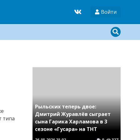
Войти
Рыльских теперь двое:
же
Дмитрий Журавлёв сыграет
т типа
сына Гарика Харламова в 3
сезоне «Гусара» на ТНТ
26.05.2026
21:02
0
327