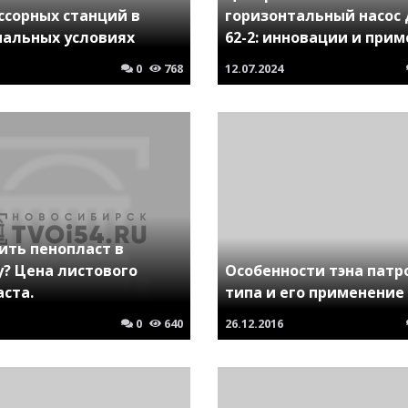
ссорных станций в
горизонтальный насос 
мальных условиях
62-2: инновации и при
0
768
12.07.2024
ить пенопласт в
у? Цена листового
Особенности тэна патр
аста.
типа и его применение
0
640
26.12.2016