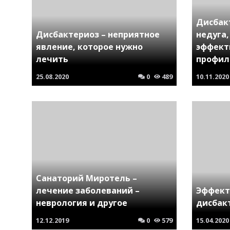
Дисбак
Дисбактериоз – неприятное
недуга,
явление, которое нужно
эффект
лечить
профил
25.08.2020
0
489
10.11.2020
Санаторий Миротель –
лечение заболеваний –
Эффект
неврология и другое
дисбак
12.12.2019
0
579
15.04.2020