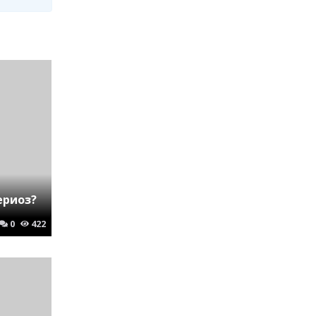
ериоз?
0
422