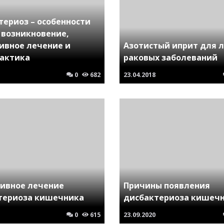
териоз – особенности
 возникновение,
ивное лечение и
Азотистый иприт для 
актика
раковых заболеваний
0
682
23.04.2018
ивное лечение
Причины появления
териоза кишечника
дисбактериоза кишеч
0
615
23.09.2020