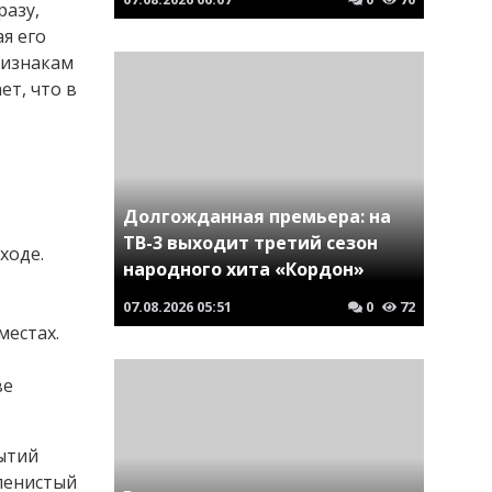
разу,
я его
ризнакам
т, что в
Долгожданная премьера: на
ТВ-3 выходит третий сезон
ходе.
народного хита «Кордон»
07.08.2026
05:51
0
72
местах.
ве
ытий
 пенистый