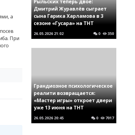
Рыльских теперь двое:
Дмитрий Журавлёв сыграет
сына Гарика Харламова в 3
ми, а
сезоне «Гусара» на ТНТ
 посев
26.05.2026
21:02
0
350
иба. При
ного
Грандиозное психологическое
реалити возвращается:
«Мастер игры» откроет двери
уже 13 июня на ТНТ
26.05.2026
20:45
0
7017