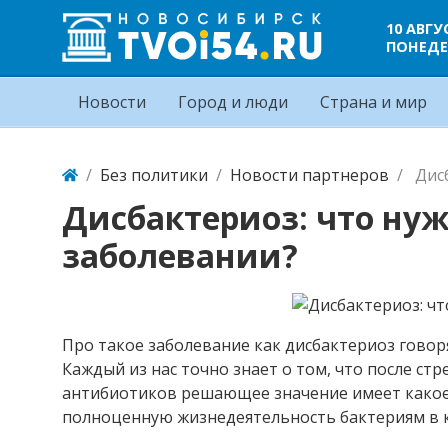
10 АВГУ
ПОНЕДЕ
Новости
Город и люди
Страна и мир
Без политики
Новости партнеров
Дис
Дисбактериоз: что нуж
заболевании?
Про такое заболевание как дисбактериоз говоря
Каждый из нас точно знает о том, что после ст
антибиотиков решающее значение имеет какое-
полноценную жизнедеятельность бактериям в к