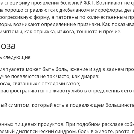
на специфику проявления болезней ЖКТ. Возникают не с
а хорошо справляются с дисбалансом микрофлоры, дела
прогрессивную форму, а патогены по количественным п
оры, возникают определенные признаки. Как показывае
имптомы, как отрыжка, изжога, тошнота и прочие.
иоза
ь следующие:
я туалета может быть боль, жжение и зуд в заднем про
чае появляются не так часто, как диарея;
сах, связанных с отходами газов;
аспространяются по животу либо в определенных его 
нный симптом, который есть в подавляющем большинст
енных пищевых продуктов. При подобном раскладе соб
аемый диспепсический синдром, боль в животе, рвота,