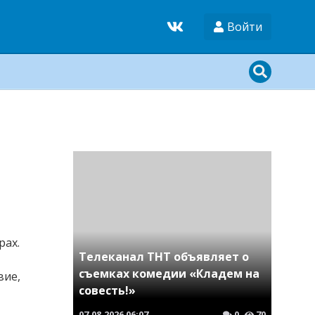
Войти
рах.
Телеканал ТНТ объявляет о
съемках комедии «Кладем на
вие,
совесть!»
07.08.2026
06:07
0
70