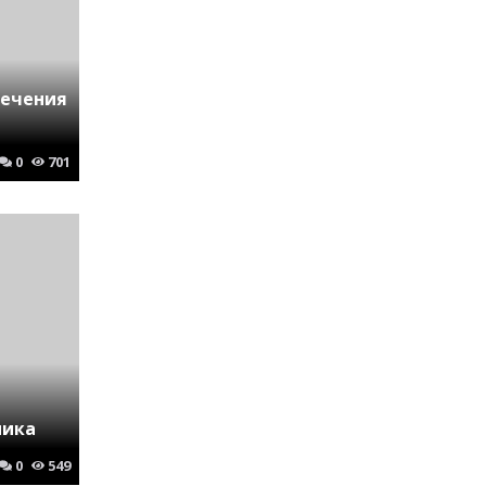
лечения
0
701
ника
0
549