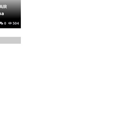
AIR
ва
0
504
0
407