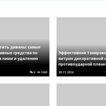
стить диваны: самые
ивные средства по
Эффективная тониров
за ними и удалению
витрин декоративной 
противоударной пленк
0
1061
28.11.2016