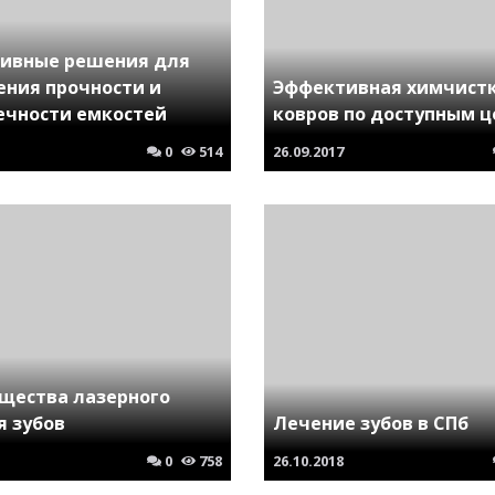
ивные решения для
ения прочности и
Эффективная химчист
ечности емкостей
ковров по доступным 
0
514
26.09.2017
щества лазерного
я зубов
Лечение зубов в СПб
0
758
26.10.2018