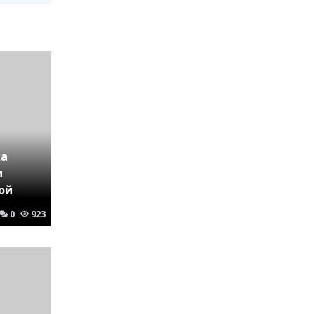
ка
и
ой
0
923