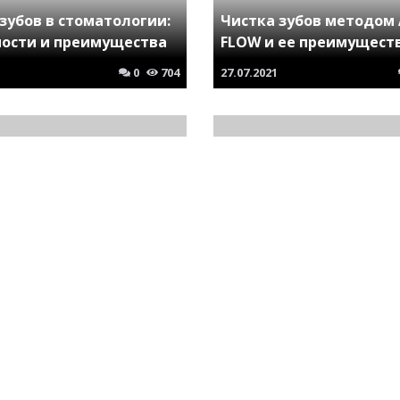
зубов в стоматологии:
Чистка зубов методом 
ности и преимущества
FLOW и ее преимущест
0
704
27.07.2021
: эффективная защита
Выбор клиники для
только от солнца
протезирования зубов
0
542
08.02.2023