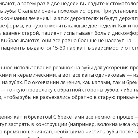
ивают, а затем раз в две недели вы ездите к стоматоло
 зубы. С капами очень похожая история. При установке
 окончании лечения. На этих держателях и будут держа
ые формы, из нужно менять каждые две недели. Как и п
ы взамен старой, пациент испытывает боль и дискомфор
выбрасываются, они все равно больше не налезут на
 пациенты выдаются 15-30 пар кап, в зависимости от с
ьное использование резинок на зубы для ускорения пр
кими и керамическими, а вот все капы одинаковые — и
а зубах. По окончании лечения, как капами, так и бре
 — тонкую проволоку с обратной стороны зубов, либо 
о, чтобы зубы не разъехались обратно в старую привыч
шения кап и брекетов! С брекетами все немного проще 
гут застрять в конструкции (например, волокна мяса ку
о время ношения кап, необходимо чистить зубы после 