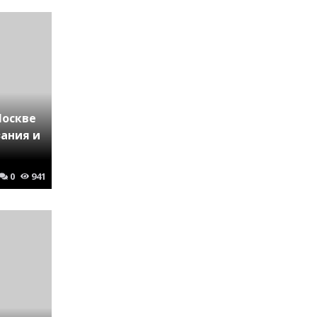
Москве
зания и
0
941