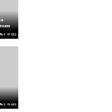
ка
ценам
0
882
0
663