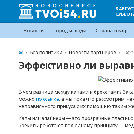
8 АВГУС
СУББОТ
Новости
Город и люди
Страна и мир
Без политики
Новости партнеров
Эфф
Эффективно ли вырав
В чем разница между капами и брекетами? Зак
можно
по ссылке
, а мы пока что рассмотрим, че
неправильного прикуса с их помощью таким ж
Капы или элайнеры — это прозрачные пластиков
брекеты работают под одному принципу — мед