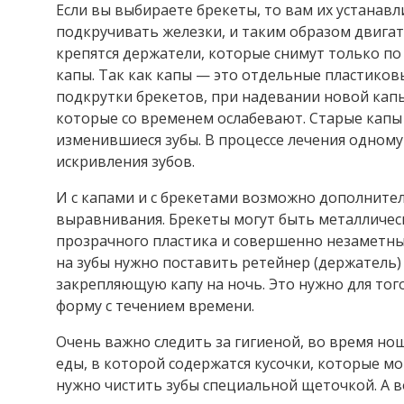
Если вы выбираете брекеты, то вам их устанавл
подкручивать железки, и таким образом двигать
крепятся держатели, которые снимут только по
капы. Так как капы — это отдельные пластиков
подкрутки брекетов, при надевании новой кап
которые со временем ослабевают. Старые капы 
изменившиеся зубы. В процессе лечения одному
искривления зубов.
И с капами и с брекетами возможно дополнител
выравнивания. Брекеты могут быть металличес
прозрачного пластика и совершенно незаметны н
на зубы нужно поставить ретейнер (держатель)
закрепляющую капу на ночь. Это нужно для тог
форму с течением времени.
Очень важно следить за гигиеной, во время но
еды, в которой содержатся кусочки, которые мо
нужно чистить зубы специальной щеточкой. А в