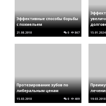
Эффект
Эффективные способы борьбы
увелич
с похмельем
долгов
21.08.2018
0
867
15.01.2024
Протезирование зубов по
Преиму
либеральным ценам
лечени
15.03.2018
0
409
19.03.2018