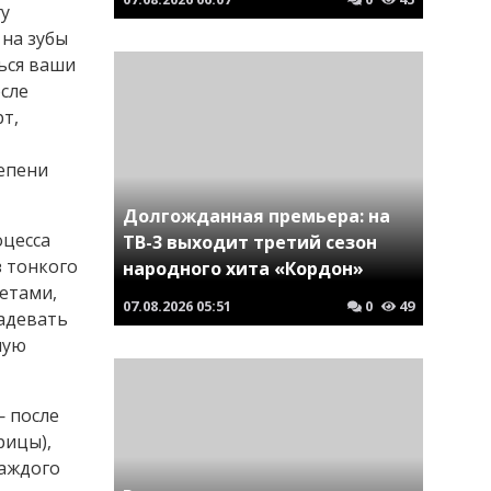
гу
 на зубы
ться ваши
осле
т,
тепени
Долгожданная премьера: на
оцесса
ТВ-3 выходит третий сезон
з тонкого
народного хита «Кордон»
кетами,
07.08.2026
05:51
0
49
надевать
ную
— после
рицы),
каждого