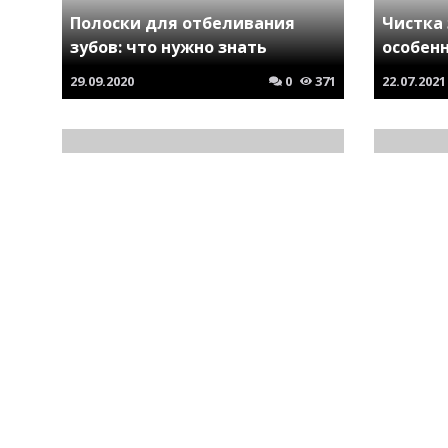
Полоски для отбеливания
Чистка 
зубов: что нужно знать
особен
29.09.2020
0
371
22.07.2021
Жалюзи
Имплантация зубов
– и не 
09.11.2021
0
457
16.11.2021