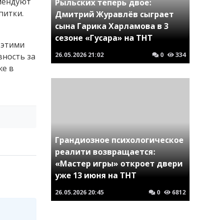
омендуют
Рыльских теперь двое:
питки.
Дмитрий Журавлёв сыграет
сына Гарика Харламова в 3
сезоне «Гусара» на ТНТ
 этими
26.05.2026
21:02
0
334
вность за
же в
Грандиозное психологическое
реалити возвращается:
«Мастер игры» откроет двери
уже 13 июня на ТНТ
26.05.2026
20:45
0
6812