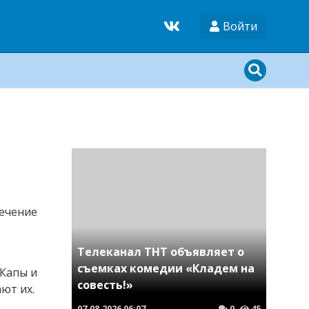
Войти
лечение
Телеканал ТНТ объявляет о
съемках комедии «Кладем на
 Капы и
совесть!»
ют их.
07.08.2026
06:07
0
45