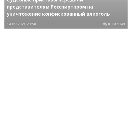
представителям Росспиртпром на
уничтожение конфискованный алкоголь
14.09.2021
23:58
0
1241
Криминальные новости Новосибирска и Сибирского региона
Жительница Барабинска осуждена за
махинации с материнским капиталом
25.10.2018
18:42
0
799
Криминальные новости Новосибирска и Сибирского региона