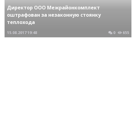
Директор ООО Межрайонкомплект
оштрафован за незаконную стоянку
теплохода
15.08.2017
19:48
0
655
Криминальные новости Новосибирска и Сибирского региона
За нарушение валютного законодательства
ООО Леверк оштрафовано на 14 миллионов
рублей
24.09.2017
04:14
0
800