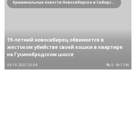
Криминальные новости Новосибирска и Сибирского региона
19-летний новосибирец обвиняется в
жестоком убийстве своей кошки в квартире
на Гусинобродском шоссе
04.10.2022
23:04
0
1746
Криминальные новости Новосибирска и Сибирского региона
Около одной из школ Новосибирска мужчина
с ножом совершил попытку убийства 10-