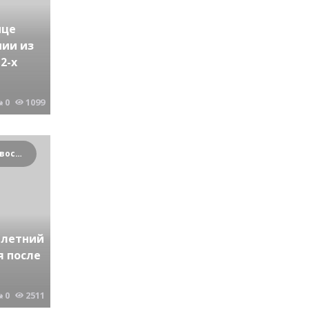
ице
нии из
2-х
0
1099
Криминальные новости Новосибирска и Сибирского региона
7-летний
я после
0
2511