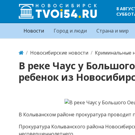
8 АВГУС
СУББОТ
Новости
Город и люди
Страна и мир
Новосибирские новости
Криминальные н
В реке Чаус у Большог
ребенок из Новосибир
В Колыванском районе прокуратура проводит п
Прокуратура Колыванского района Новосибирско
несовершеннолетнего.