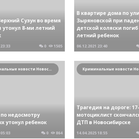
В квартире дома по ул
Верхний Сузун во время
Зыряновской при паде
 утонул 8-ми летний
детской коляски погиб 
к
летний ребенок
23:33
0
1505
06.12.2021
23:40
Криминальные новости Новосибирска и Сибирского региона
Трагедия на дороге: 1
 по недосмотру
мотоциклист скончалс
ых утонул ребенок
ДТП в Новосибирске
05:03
0
864
14.04.2025
18:55