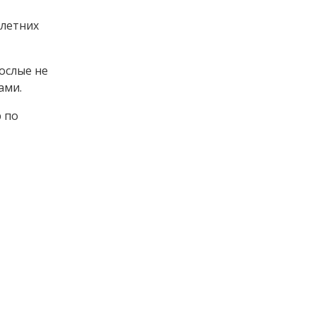
олетних
рослые не
ами.
 по