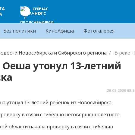
ТА
СЕЙЧАС
+14°C
А
Без политики
КиноАфиша
Фотогалерея
овости Новосибирска и Сибирского региона
В реке 
о Оеша утонул 13-летний
ска
26.05.2020
05:5
роверку в связи с гибелью несовершеннолетнего
й области начала проверку в связи с гибелью