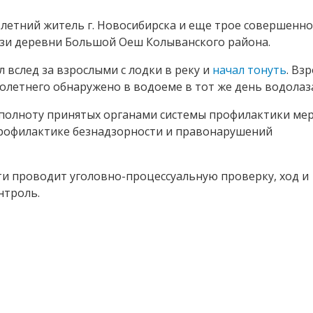
3-летний житель г. Новосибирска и еще трое совершенн
лизи деревни Большой Оеш Колыванского района.
 вслед за взрослыми с лодки в реку и
начал тонуть
. Вз
олетнего обнаружено в водоеме в тот же день водолаз
полноту принятых органами системы профилактики мер
рофилактике безнадзорности и правонарушений
ти проводит уголовно-процессуальную проверку, ход и
нтроль.