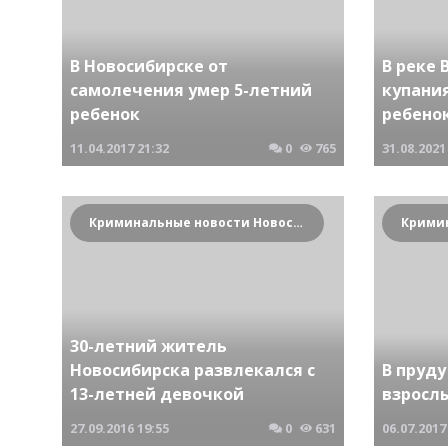
В Новосибирске от
В реке 
самолечения умер 5-летний
купания
ребенок
ребено
11.04.2017
21:32
0
765
31.08.2021
Криминальные новости Новосибирска и Сибирского региона
30-летний житель
Новосибирска развлекался с
В пруду
13-летней девочкой
взросл
27.09.2016
19:55
0
631
06.07.2017