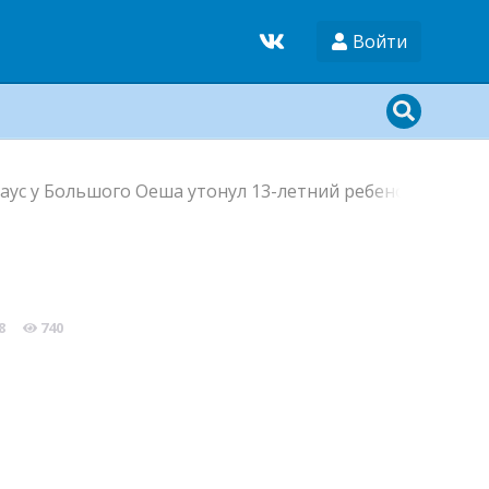
Войти
Чаус у Большого Оеша утонул 13-летний ребенок из Нов
8
740