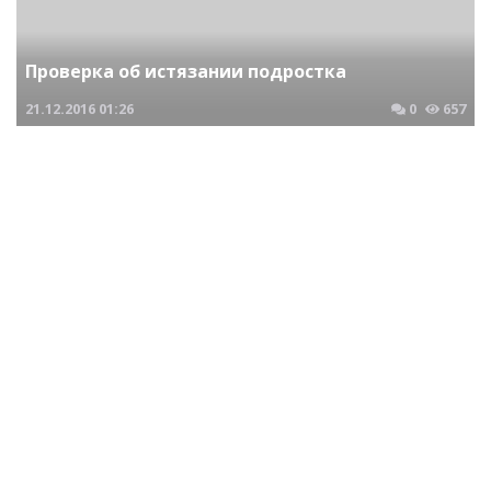
Проверка об истязании подростка
21.12.2016
01:26
0
657
Криминальные новости Новосибирска и Сибирского региона
Группа мужчин обвиняемых в заказном
убийстве беременной женщины предстанет
перед судом
15.08.2017
20:03
0
1201