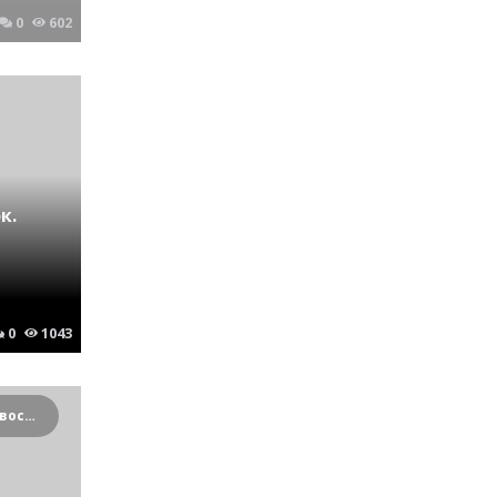
0
602
к.
0
1043
Криминальные новости Новосибирска и Сибирского региона