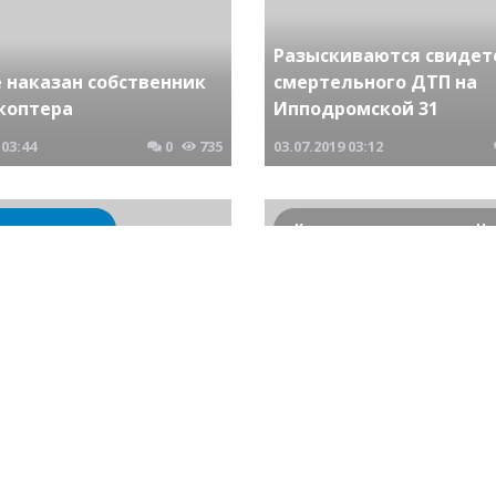
Разыскиваются свидет
 наказан собственник
смертельного ДТП на
коптера
Ипподромской 31
03:44
0
735
03.07.2019
03:12
ские новости
Арестованы собственни
руководство фабрики 
Искитиме на которой п
ад старого города
пожаре сгорело 10 чел
18:49
0
595
19.01.2018
21:35