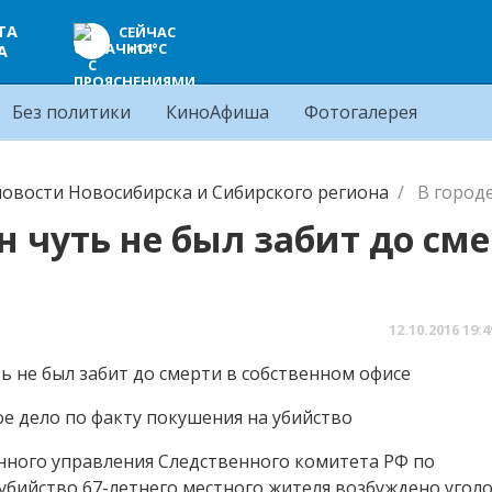
ТА
СЕЙЧАС
+14°C
А
Без политики
КиноАфиша
Фотогалерея
овости Новосибирска и Сибирского региона
В город
н чуть не был забит до см
12.10.2016
19:4
ое дело по факту покушения на убийство
нного управления Следственного комитета РФ по
убийство 67-летнего местного жителя возбуждено угол