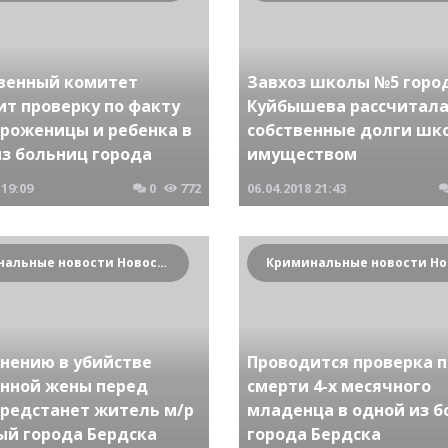
венный комитет
Завхоз школы №5 горо
ит проверку по факту
Куйбышева рассчитала
 роженицы и ребенка в
собственные долги ш
из больниц города
имуществом
19:09
0
772
06.04.2018
21:43
Криминальные новости Новосибирска и Сибирского региона
инению в убийстве
Проводится проверка п
енной жены перед
смерти 4-х месячного
предстанет житель м/р
младенца в одной из 
ый города Бердска
города Бердска