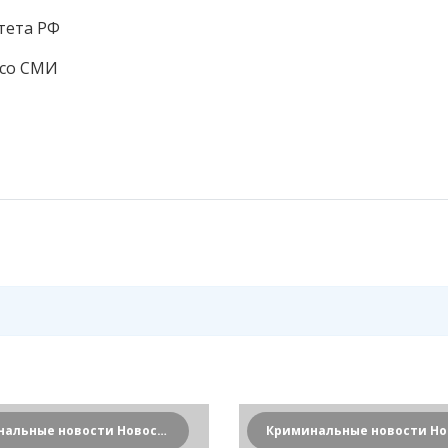
тета РФ
 со СМИ
Криминальные новости Новосибирска и Сибирского региона