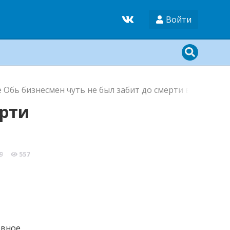
Войти
е Обь бизнесмен чуть не был забит до смерти в собстве
ерти
9
557
овное