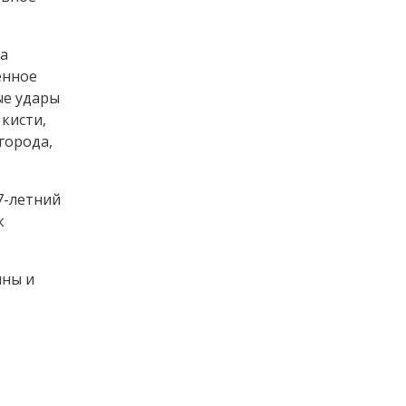
на
енное
ые удары
кисти,
города,
7-летний
к
ины и