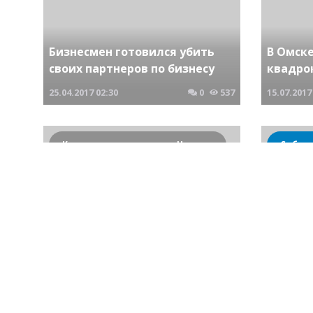
Бизнесмен готовился убить
В Омске
своих партнеров по бизнесу
квадро
25.04.2017
02:30
0
537
15.07.2017
Криминальные новости Новосибирска и Сибирского региона
Сибир
Смертельно раненый молодой
человек обнаружен ночью на
проспекте Маркса
Новый с
30.10.2017
19:21
0
738
19.09.2016