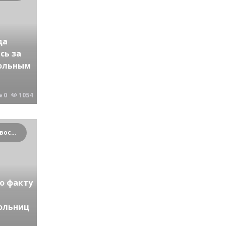
да
сь за
кольным
0
1054
Криминальные новости Новосибирска и Сибирского региона
о факту
больниц