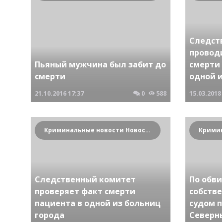
Следст
провод
Пьяный мужчина был забит до
смерти
смерти
одной 
21.10.2016
17:37
0
588
15.03.2018
Криминальные новости Новосибирска и Сибирского региона
Следственный комитет
По обв
проверяет факт смерти
собств
пациента в одной из больниц
судом 
города
Северн