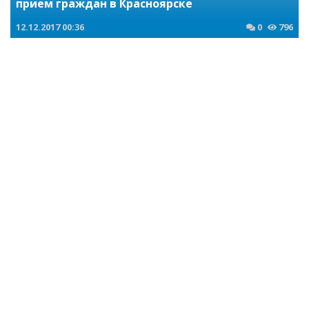
прием граждан в Красноярске
12.12.2017
00:36
0
796
Сибирские новости
Тополя в колонии. Осужденные омской ИК-6
слепили из снега комплекс Тополь в
натуральную величину
08.02.2018
19:58
0
579
Криминальные новости Новосибирска и Сибирского региона