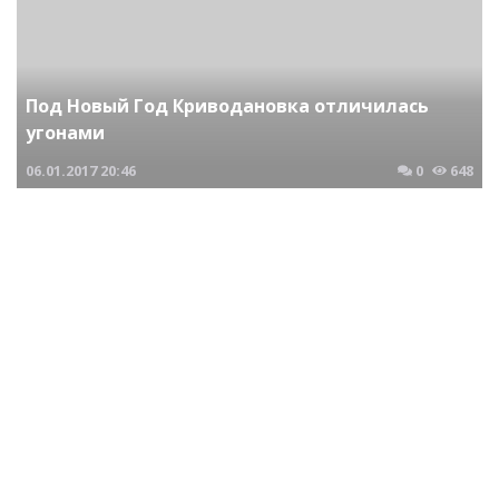
Под Новый Год Криводановка отличилась
угонами
06.01.2017
20:46
0
648
Сибирские новости
Самый мощный экскаватор России начал
работу в Кемеровской области
19.12.2016
18:00
0
885