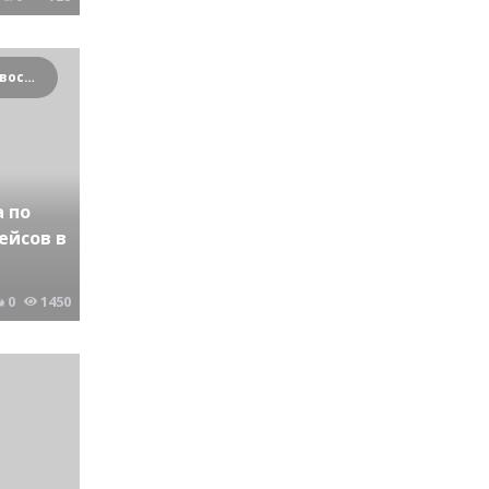
Криминальные новости Новосибирска и Сибирского региона
 по
ейсов в
0
1450