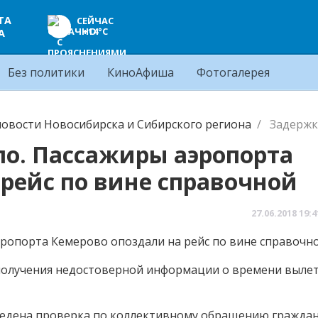
ТА
СЕЙЧАС
+14°C
А
Без политики
КиноАфиша
Фотогалерея
овости Новосибирска и Сибирского региона
Задержк
ло. Пассажиры аэропорта
рейс по вине справочной
27.06.2018
19:4
 получения недостоверной информации о времени вылет
едена проверка по коллективному обращению граждан