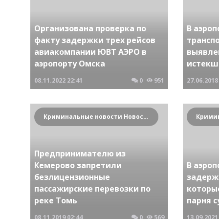
Организована проверка по
В аэро
факту задержки трех рейсов
трансп
авиакомпании ЮВТ АЭРО в
выявле
аэропорту Омска
истекш
08.11.2022
22:41
0
951
27.06.2018
Криминальные новости Новосибирска и Сибирского региона
Предпринимателю из
Кемерово запретили
В аэро
безлицензионные
задерж
пассажирские перевозки по
которы
реке Томь
парня с
08.11.2019
02:44
0
569
13.09.2021