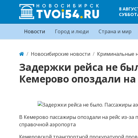
8 АВГУС
СУББОТ
Новости
Город и люди
Страна и мир
Новосибирские новости
Криминальные н
Задержки рейса не бы
Кемерово опоздали на 
В Кемерово пассажиры опоздали на рейс из-за
справочной аэропорта
Кемеровской транспортной прокуратурой пров