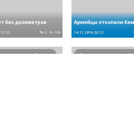
рт без дозиметров
Армейцы откопали Ке
18:53
0
749
14.11.2016
20:12
Криминальные новости Новосибирска и Сибирского региона
т вернулся в аэропорт
ткрытого грузового
В ДТП погиб пассажир
снегохода
20:34
0
717
23.01.2017
23:25