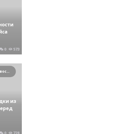
ности
йса
0
573
Криминальные новости Новосибирска и Сибирского региона
дки из
перед
0
728