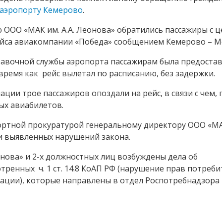
аэропорту Кемерово
.
ю ООО «МАК им. А.А. Леонова» обратились пассажиры с 
ейса авиакомпании «Победа» сообщением Кемерово – М
равочной службы аэропорта пассажирам была предоста
время как рейс вылетал по расписанию, без задержки.
ции трое пассажиров опоздали на рейс, в связи с чем, 
ых авиабилетов.
ртной прокуратурой генеральному директору ООО «МАК
и выявленных нарушений закона.
онова» и 2-х должностных лиц возбуждены дела об
енных ч. 1 ст. 14.8 КоАП РФ (нарушение прав потреби
ции), которые направлены в отдел Роспотребнадзора п