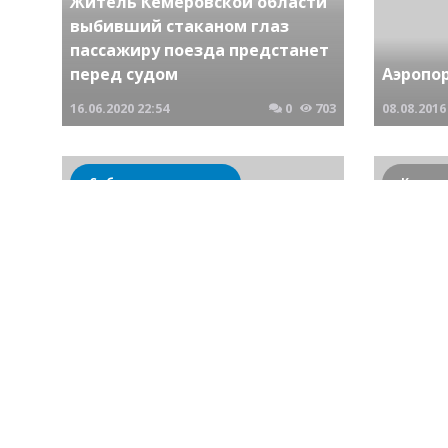
Житель Кемеровской области
выбивший стаканом глаз
пассажиру поезда предстанет
перед судом
Аэропо
16.06.2020
22:54
0
703
08.08.2016
Сибирские новости
В Кемерово обновился
Самоле
детский корпус областной
из-за о
больницы
люка
25.08.2016
18:04
0
816
08.09.2016