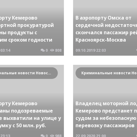
порту Кемерово
В аэропорту Омска от
ортной прокуратурой
сердечной недостаточ
ны продукты с
скончался пассажир ре
им сроком годности
Красноярск-Москва
03:14
0
808
09.10.2019
22:03
Криминальные новости Новосибирска и Сибирского региона
порту Кемерово
Владелец моторной ло
аны подозреваемые
Кемерово предстанет 
е выхватили на улице у
судом за небезопасную
умку с 50 млн. руб.
перевозку пассажиров
23:13
0
988
22.09.2020
21:00