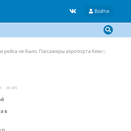
Войти
и рейса не было. Пассажиры аэропорта Кемерово опозд
1
439
а в
 о