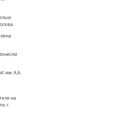
целью
осква.
влена
понесли
 им. А.А.
теля на
о г.