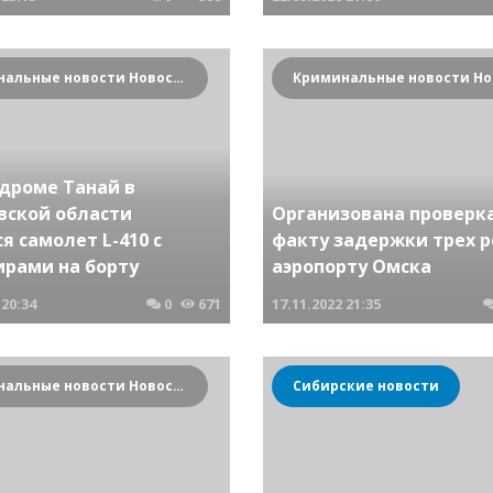
Криминальные новости Новосибирска и Сибирского региона
одроме Танай в
вской области
Организована проверка
я самолет L-410 с
факту задержки трех р
ирами на борту
аэропорту Омска
20:34
0
671
17.11.2022
21:35
Криминальные новости Новосибирска и Сибирского региона
Сибирские новости