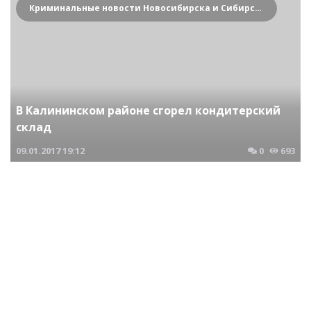
Криминальные новости Новосибирска и Сибирского региона
В Калининском районе сгорел кондитерский
склад
09.01.2017
19:12
0
693
Криминальные новости Новосибирска и Сибирского региона
По вине начальника Барнаульского района