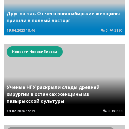
Друг на час. От чего новосибирские женщины
пришли в полный восторг
19.04.2023
19:46
0
3190
Новости Новосибирска
Ученые НГУ раскрыли следы древней
хирургии в останках женщины из
пазырыкской культуры
19.02.2026
19:31
0
683