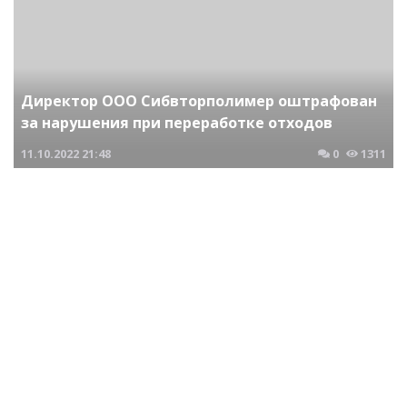
Директор ООО Сибвторполимер оштрафован
за нарушения при переработке отходов
11.10.2022
21:48
0
1311
Криминальные новости Новосибирска и Сибирского региона
Директор ООО НПО ГЛОБАЛ ГИС оштрафован
за неисполнение муниципальных контрактов