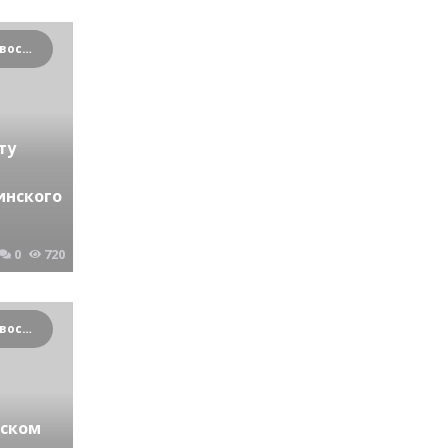
Криминальные новости Новосибирска и Сибирского региона
ту
инского
0
720
Криминальные новости Новосибирска и Сибирского региона
нском