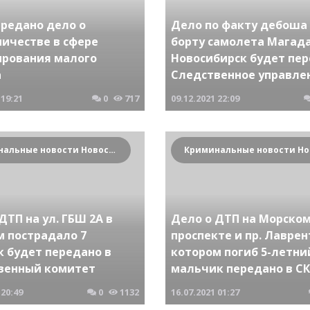
ередано дело о
Дело по факту дебоша
ичестве в сфере
борту самолета Магада
ирования малого
Новосибирск будет пер
а
Следственное управле
19:21
0
717
09.12.2021
22:09
Криминальные новости Новосибирска и Сибирского региона
ДТП на ул. ГБШ 2А в
Дело о ДТП на Морско
м пострадало 7
проспекте и пр. Лаврен
к будет передано в
котором погиб 5-летни
венный комитет
мальчик передано в СК
20:49
0
1132
16.07.2021
01:27