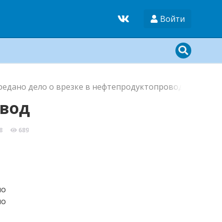
Войти
ередано дело о врезке в нефтепродуктопровод
овод
8
689
но
по