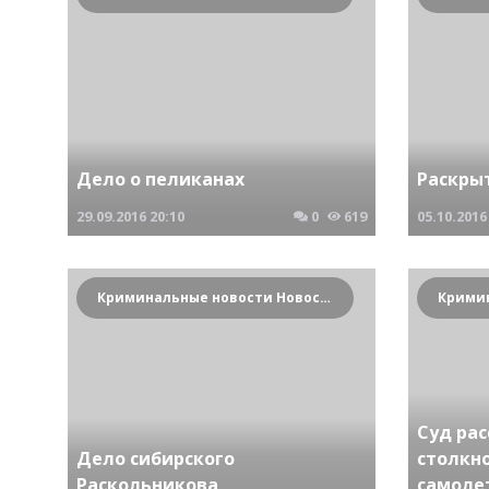
Дело о пеликанах
Раскры
29.09.2016
20:10
0
619
05.10.2016
Криминальные новости Новосибирска и Сибирского региона
Суд ра
Дело сибирского
столкно
Раскольникова
самоле