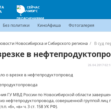
ТА
СЕЙЧАС
+14°C
А
Без политики
КиноАфиша
Фотогалерея
овости Новосибирска и Сибирского региона
В суд п
 врезке в нефтепродуктопр
26.04.2017
02:1
фтепродуктопровода
ния ГУ МВД России по Новосибирской области заверше
и из нефтепродуктопровода, совершенной группой лиц 
 «б», «в» ч. 3 ст. 158 УК РФ).