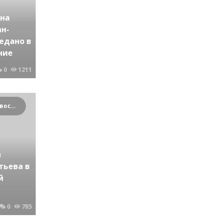
 на
н-
едано в
ние
0
1211
Криминальные новости Новосибирска и Сибирского региона
м
тьева в
й
0
785