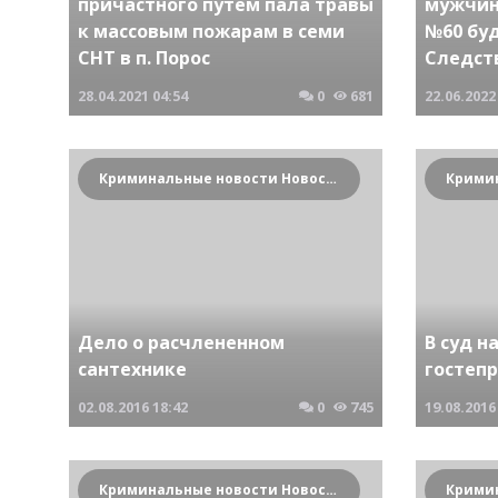
причастного путем пала травы
мужчин
к массовым пожарам в семи
№60 бу
СНТ в п. Порос
Следст
28.04.2021
04:54
0
681
22.06.2022
Криминальные новости Новосибирска и Сибирского региона
Дело о расчлененном
В суд н
сантехнике
гостеп
02.08.2016
18:42
0
745
19.08.2016
Криминальные новости Новосибирска и Сибирского региона