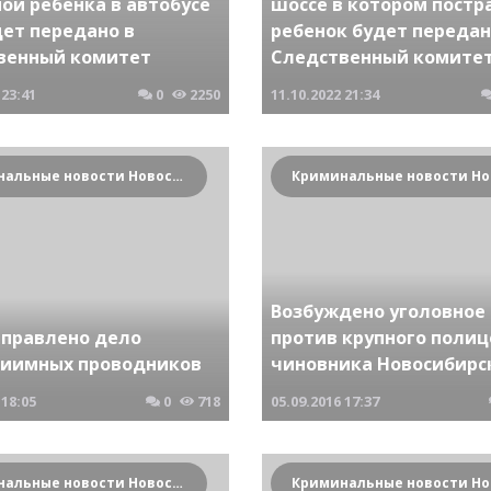
ой ребенка в автобусе
шоссе в котором постр
дет передано в
ребенок будет передан
венный комитет
Следственный комите
23:41
0
2250
11.10.2022
21:34
Криминальные новости Новосибирска и Сибирского региона
Возбуждено уголовное
аправлено дело
против крупного полиц
риимных проводников
чиновника Новосибирс
18:05
0
718
05.09.2016
17:37
Криминальные новости Новосибирска и Сибирского региона