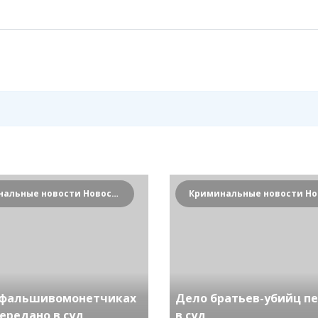
Криминальные новости Новосибирска и Сибирского региона
 фальшивомонетчиках
Дело братьев-убийц п
ередано в суд
в суд