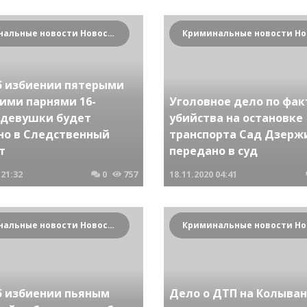
Криминальные новости Новосибирска и Сибирского региона
б избиении пятерыми
ними парнями 16-
Уголовное дело по фак
 девушки будет
убийства на остановке
но в Следственный
транспорта Сад Дзерж
т
передано в суд
21:32
0
757
18.11.2020
04:41
Криминальные новости Новосибирска и Сибирского региона
б избиении пьяным
Дело о ДТП на Колыва