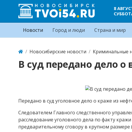
8 АВГУС
СУББОТ
Новости
Город и люди
Страна и мир
Новосибирские новости
Криминальные н
В суд передано дело о
Передано в суд уголовное дело о краже из не
Следователем Главного следственного управле
расследование уголовного дела по факту краж
предварительному сговору в крупном размере (п.п.