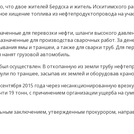
о, что двое жителей Бердска и житель Искитимского р
ное хищение топлива из нефтепродуктопровода на уча
аченные для перевозки нефти, шланги высокого давлен
азначенные для производства сварочных работ. За ден
вания ямы и траншеи, а также для сварки труб. Для пе
 нанят грузовой автомобиль.
был осуществлен. В откопанную из земли трубу нефтеп
нули по траншее, засыпав их землей и оборудовав крано
0 сентября 2015 года через несанкционированную врезк
ти 19 тонн, с причинением организации ущерба на сум
ельным заключением, утвержденным прокурором, напра