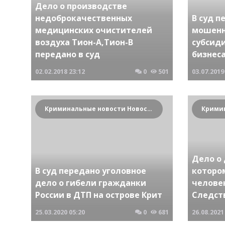
Дело о производстве
недоброкачественных
В суд п
медицинских очистителей
мошенн
воздуха Тион-А,Тион-В
субсид
передано в суд
бизнес
02.02.2018
23:12
0
501
03.07.2019
Криминальные новости Новосибирска и Сибирского региона
Дело о 
В суд передано уголовное
которо
дело о гибели гражданки
челове
России в ДТП на острове Крит
Следст
25.03.2020
05:20
0
681
26.08.2021