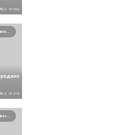
0
942
Криминальные новости Новосибирска и Сибирского региона
ередано
0
678
Криминальные новости Новосибирска и Сибирского региона