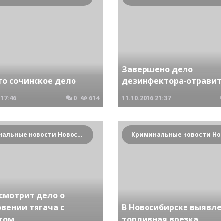
Завершено дело
то сочинское дело
дезинфектора-отрави
17:46
0
614
11.10.2016
21:37
Криминальные новости Новосибирска и Сибирского региона
ссмотрит дело о
вении тягача с
В Новосибирске выявл
том
топливная врезка