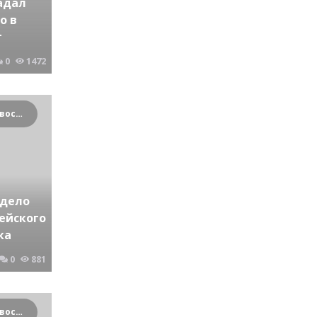
адал
о в
т
0
1472
Криминальные новости Новосибирска и Сибирского региона
 дело
ейского
ка
0
881
Криминальные новости Новосибирска и Сибирского региона