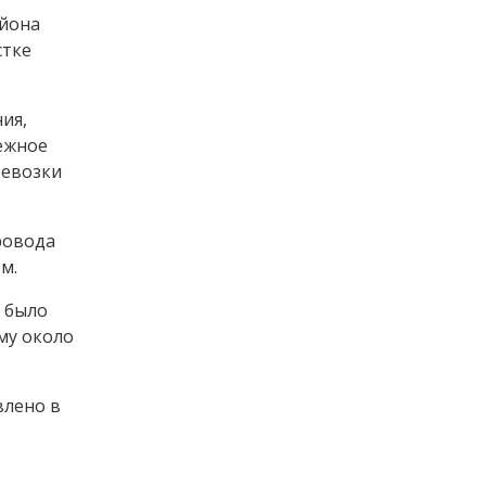
айона
стке
ия,
ежное
ревозки
ровода
м.
у было
му около
влено в