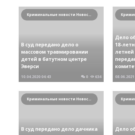
Криминальные новости Новосибирска и Сибирского региона
Дело о
В суд передано дело о
18-лет
массовом травмировании
летней
детей в батутном центре
переда
Эверси
комите
10.04.2020
04:43
0
634
08.06.2021
Криминальные новости Новосибирска и Сибирского региона
В суд передано дело дачника
Дело о