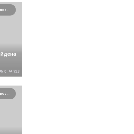
Криминальные новости Новосибирска и Сибирского региона
айдена
0
733
Криминальные новости Новосибирска и Сибирского региона