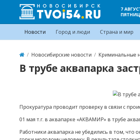
7 АВГУС
ПЯТНИ
Новости
Город и люди
Страна и мир
Новосибирские новости
Криминальные н
В трубе аквапарка зас
Прокуратура проводит проверку в связи с про
01 мая т.г. в аквапарке «АКВАМИР» в трубе аква
Работники аквапарка не убедились в том, что о
горки молодому человеку. В результате столкн