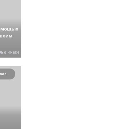
помощью
своим
0
634
Криминальные новости Новосибирска и Сибирского региона