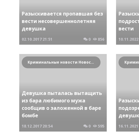
Разыскивается пропавшая без
Разыск
вести несовершеннолетняя
подрос
девушка
вести
02.10.2017
21:51
0
856
10.11.2022
Криминальные новости Новосибирска и Сибирского региона
Девушка пыталась вытащить
из бара любимого мужа
Разыск
сообщив о заложенной в баре
подозр
бомбе
девуш
18.12.2017
20:54
0
595
16.11.2021