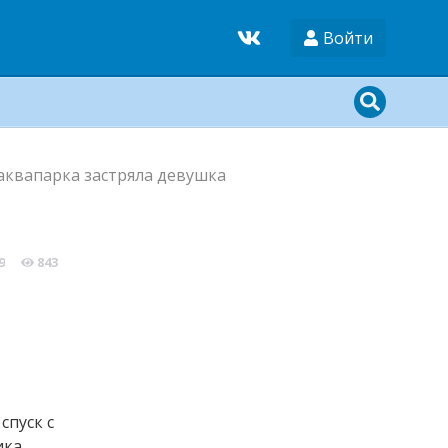
Войти
 аквапарка застряла девушка
9
843
спуск с
ка.