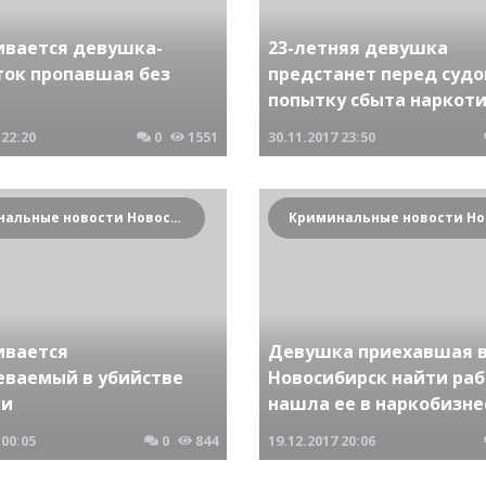
ивается девушка-
23-летняя девушка
ток пропавшая без
предстанет перед судо
попытку сбыта наркот
22:20
0
1551
30.11.2017
23:50
Криминальные новости Новосибирска и Сибирского региона
ивается
Девушка приехавшая 
еваемый в убийстве
Новосибирск найти раб
ки
нашла ее в наркобизне
00:05
0
844
19.12.2017
20:06