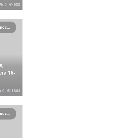
0
688
Криминальные новости Новосибирска и Сибирского региона
д
ла 16-
0
1864
Криминальные новости Новосибирска и Сибирского региона