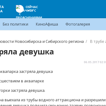
ТА
СЕЙЧАС
+14°C
ЦА
Без политики
КиноАфиша
Фотогалерея
овости Новосибирска и Сибирского региона
В трубе
тряла девушка
06.05.2017
02:0
исшествием в аквапарке
горки застряла девушка.
на выехала из трубы водного аттракциона и разрешили 
овения девушка получила серьезную травму позвоночни