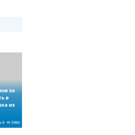
зов за
ть в
шка из
0
3960