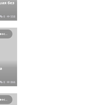
шая без
0
558
Криминальные новости Новосибирска и Сибирского региона
а
0
866
Криминальные новости Новосибирска и Сибирского региона