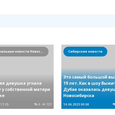
Криминальные новости Новосибирска и Сибирского региона
Сибирские новости
Это самый большой вы
няя девушка угнала
19 лет. Как в шоу Выжи
 у собственной матери
Дубае оказалась деву
ке
Новосибирска
17:25
0
727
16.06.2023
00:08