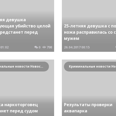
няя девушка
ующая убийство целой
25-летняя девушка с 
предстанет перед
ножа расправилась со 
мужем
01:02
0
798
26.04.2017
00:15
Криминальные новости Новосибирска и Сибирского региона
а наркоторговец
Результаты проверки
анет перед судом
аквапарка