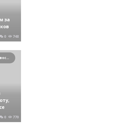
м за
иков
0
748
Криминальные новости Новосибирска и Сибирского региона
в
оту,
се
0
770