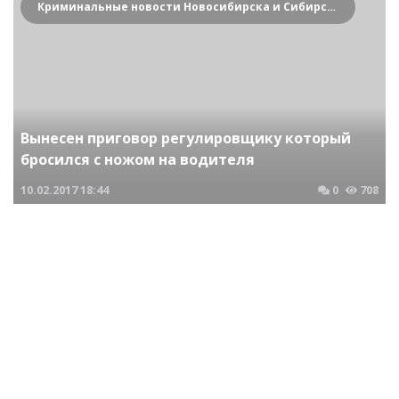
Криминальные новости Новосибирска и Сибирского региона
Вынесен приговор регулировщику который
бросился с ножом на водителя
10.02.2017
18:44
0
708
Криминальные новости Новосибирска и Сибирского региона
Крупному таможенному чиновнику вынесен