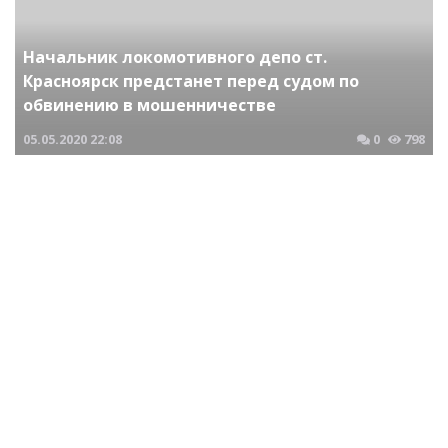
Начальник локомотивного депо ст.
Красноярск предстанет перед судом по
обвинению в мошенничестве
05.05.2020
22:08
0
798
Криминальные новости Новосибирска и Сибирского региона
По обвинению в получении взятки перед
судом предстанет начальник ОВД
Дзержинский
08.09.2020
21:43
0
663