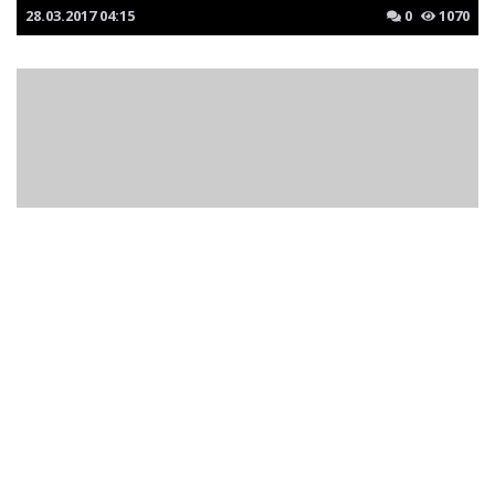
28.03.2017
04:15
0
1070
В России создан вертолет для спецназа
15.07.2017
01:49
0
854