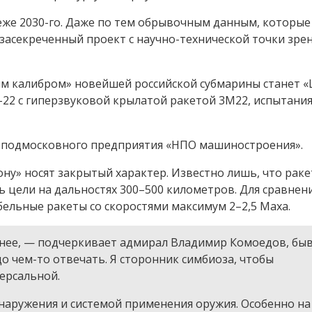
беже 2030-го. Даже по тем обрывочным данным, которые
 засекреченный проект с научно-технической точки зре
ым калибром» новейшей российской субмарины станет 
22 с гиперзвуковой крылатой ракетой 3М22, испытани
 подмосковного предприятия «НПО машиностроения».
кону» носят закрытый характер. Известно лишь, что раке
ь цели на дальностях 300–500 километров. Для сравнени
ельные ракеты со скоростями максимум 2–2,5 Маха.
аснее, — подчеркивает адмирал Владимир Комоедов, б
чем-то отвечать. Я сторонник симбиоза, чтобы
ерсальной.
наружения и системой применения оружия. Особенно на