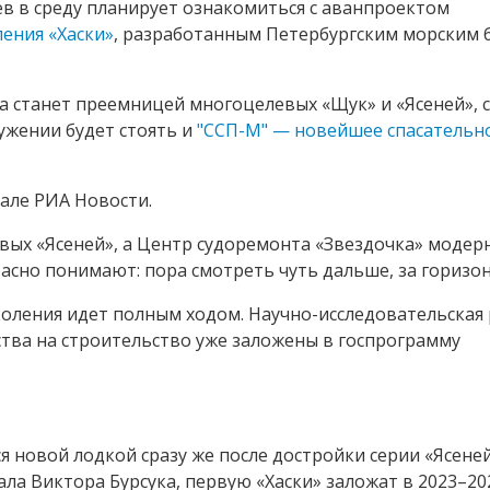
 в среду планирует ознакомиться с аванпроектом
ения «Хаски»
, разработанным Петербургским морским
а станет преемницей многоцелевых «Щук» и «Ясеней», 
ружении будет стоять и
"ССП-М" — новейшее спасательн
иале РИА Новости.
овых «Ясеней», а Центр судоремонта «Звездочка» модер
расно понимают: пора смотреть чуть дальше, за горизон
оления идет полным ходом. Научно-исследовательская
дства на строительство уже заложены в госпрограмму
 новой лодкой сразу же после достройки серии «Ясеней
а Виктора Бурсука, первую «Хаски» заложат в 2023–202