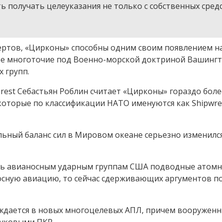
ть получать целеуказания не только с собственных средс
пертов, «Цирконы» способны одним своим появлением н
е многоточие под Военно-морской доктриной Вашингт
 групп.
terest Себастьян Роблин считает «Цирконы» гораздо боле
которые по классификации НАТО именуются как Shipwre
льный баланс сил в Мировом океане серьезно изменилс
ить авианосным ударным группам США подводные атом
сную авиацию, то сейчас сдерживающих аргументов п
ждается в новых многоцелевых АПЛ, причем вооруженн
уковыми ПКР.