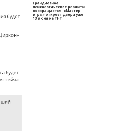
Грандиозное
психологическое реалити
возвращается: «Мастер
игры» откроет двери уже
ния будет
13 июня на ТНТ
«Циркон»
я
та будет
я: сейчас
ывший