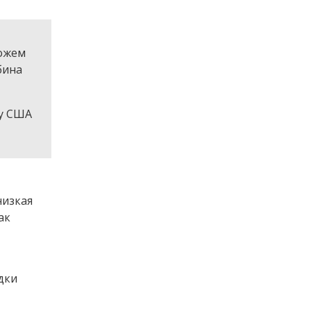
можем
бина
 у США
низкая
ак
дки