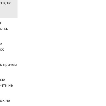
тв, но
а
она,
е
ck
я, причем
ные
очти не
ых не