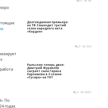
0
48
 бюро
Долгожданная премьера:
стоящих
на ТВ-3 выходит третий
ое
сезон народного хита
«Кордон»
0
334
низирует
т.
Рыльских теперь двое:
Дмитрий Журавлёв
 работа
сыграет сына Гарика
Харламова в 3 сезоне
«Гусара» на ТНТ
0
6807
». По
4 годах.