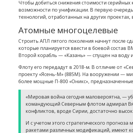
Чтобы добиться снижения стоимости серийных 
возможности по унификации. В первую очередь
технологий, отработанных на других проектах, 
Атомные многоцелевые
Строить АПЛ пятого поколения начнут после сд
которые планируется ввести в боевой состав В
Второй корабль — «Казань» — спущен на воду и
Флоту его передадут в 2018-м. В отличие от «
проекту «Ясень-М» (885М). На вооружении — м
более мощные П-800 «Оникс», предназначенные
«Мировая война сегодня маловероятна, — уб
командующий Северным флотом адмирал Вяч
конфликтов, вроде Сирии, достаточно высок
И с учетом этого стратегического прогноз
ракетами различных модификаций, имеют кол