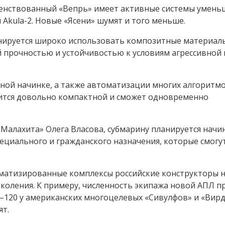
шенствованный «Вепрь» имеет активные системы умень
 Akula-2. Новые «Ясени» шумят и того меньше.
анируется широко использовать композитные материал
 прочностью и устойчивостью к условиям агрессивной
ной начинке, а также автоматизации многих алгоритм
чится довольно компактной и сможет одновременно
Малахита» Олега Власова, субмарину планируется начи
ециального и гражданского назначения, которые смогу
оматизированные комплексы российские конструкторы 
коления. К примеру, численность экипажа новой АПЛ п
0–120 у американских многоцелевых «Сивулфов» и «Вир
ят.