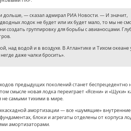
и дольше, — сказал адмирал РИА Новости. — И значит,
дводных лодок не будет или их будет мало, то мы не с
и создать группировку для борьбы с авианосцами. Глу
тров.
й, над водой и в воздухе. В Атлантике и Тихом океане
 негде даже чалки бросить».
оходов предыдущих поколений станет беспрецедентно 
 этом смысле новая лодка переиграет «Ясени» и «Щуки» к
и не самыми тихими в мире.
вухкаскадной амортизации — все «шумящие» внутренние
ундаментах, блоки и агрегаты отделены от корпуса ло
ими амортизаторами.