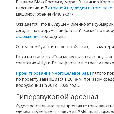
Главком ВМФ России адмирал Владимир Королев
перспективной
атомной подлодки пятого покол
машиностроения «Малахит».
Ожидается, что в будущем именно эта субмарин
сегодня на вооружении флота. У "Хаски" на воо
снаряжение
подводника.
О том, чем будет интересна «Хаски», — в матер
Пока на стапелях «Севмаша» высятся корпуса н
советские «Щуки-Б», на флоте и в отрасли прек
Проектирование многоцелевой АПЛ
пятого пок
по проекту завершится в 2018-м, при этом сре
вооружений на 2018–2025 годы.
Гиперзвуковой арсенал
Судостроительные предприятия готовы заняться
словам заместителя главкома ВМФ вице-адмирал