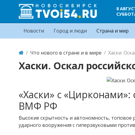
8 АВГУС
СУББОТ
Новости
Город и люди
Страна и мир
Что нового в стране и в мире
Хаски. Оск
Хаски. Оскал российск
«Хаски» с «Цирконами»:
ВМФ РФ
Высокие скрытность и автономность, топовое
ударного вооружения с гиперзвуковыми проти