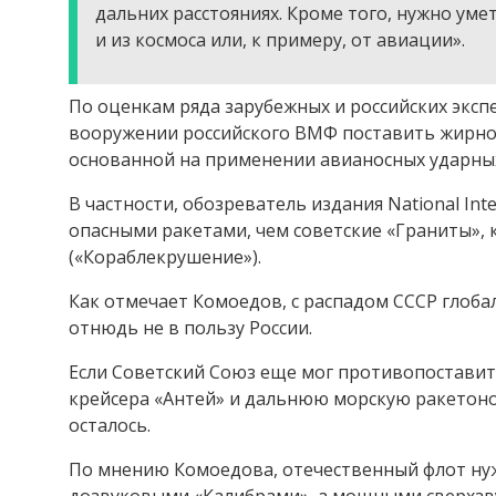
дальних расстояниях. Кроме того, нужно уме
и из космоса или, к примеру, от авиации».
По оценкам ряда зарубежных и российских экс
вооружении российского ВМФ поставить жирно
основанной на применении авианосных ударных
В частности, обозреватель издания National In
опасными ракетами, чем советские «Граниты», 
(«Кораблекрушение»).
Как отмечает Комоедов, с распадом СССР глоба
отнюдь не в пользу России.
Если Советский Союз еще мог противопостав
крейсера «Антей» и дальнюю морскую ракетоно
осталось.
По мнению Комоедова, отечественный флот ну
дозвуковыми «Калибрами», а мощными сверхзв