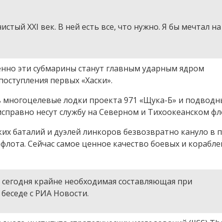
истый XXI век. В ней есть все, что нужно. Я бы мечтал н
енно эти субмарины станут главным ударным ядром
оступления первых «Хаски».
 многоцелевые лодки проекта 971 «Щука-Б» и подводн
исправно несут службу на Северном и Тихоокеанском фл
их баталий и дуэлей линкоров безвозвратно кануло в 
флота. Сейчас самое ценное качество боевых и корабле
 сегодня крайне необходимая составляющая при
беседе с РИА Новости.