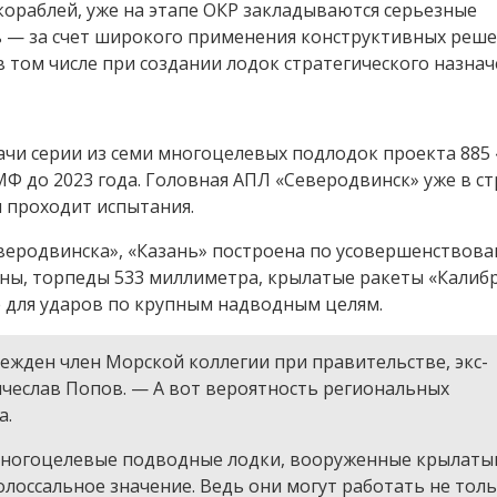
кораблей, уже на этапе ОКР закладываются серьезные
 — за счет широкого применения конструктивных реше
в том числе при создании лодок стратегического назнач
ачи серии из семи многоцелевых подлодок проекта 885 
МФ до 2023 года. Головная АПЛ «Северодвинск» уже в ст
 проходит испытания.
Северодвинска», «Казань» построена по усовершенствов
ины, торпеды 533 миллиметра, крылатые ракеты «Калиб
 для ударов по крупным надводным целям.
ежден член Морской коллегии при правительстве, экс-
еслав Попов. — А вот вероятность региональных
а.
а многоцелевые подводные лодки, вооруженные крылат
оссальное значение. Ведь они могут работать не толь