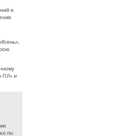
ний и
ения.
«Ясень»,
рою.
анному
р-ПЛ» и
ыми
ко по