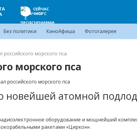
ТА
СЕЙЧАС
+14°C
А
Без политики
КиноАфиша
Фотогалерея
ал российского морского пса
ого морского пса
 о новейшей атомной подло
 радиоэлектронное оборудование и мощнейший компле
вокорабельными ракетами «Циркон».