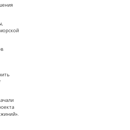
шения
ы,
 морской
ов
нить
т
начали
роекта
джиний».