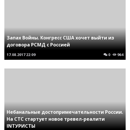
Запах Войны. Конгресс США хочет выйти из
договора РСМД с Россией
17.08.2017
22:09
0
964
Небанальные достопримечательности России.
На СТС стартует новое тревел-реалити
INТУРИСТЫ