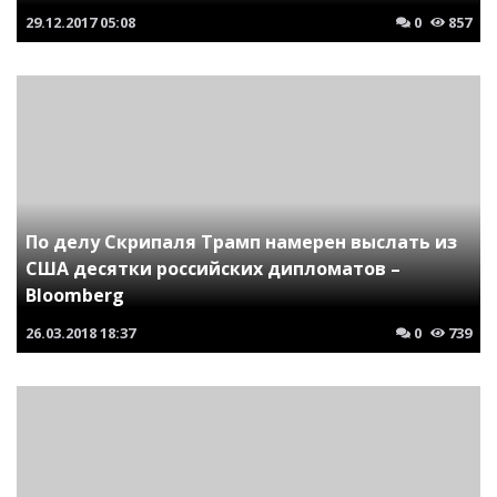
29.12.2017
05:08
0
857
По делу Скрипаля Трамп намерен выслать из
США десятки российских дипломатов –
Bloomberg
26.03.2018
18:37
0
739