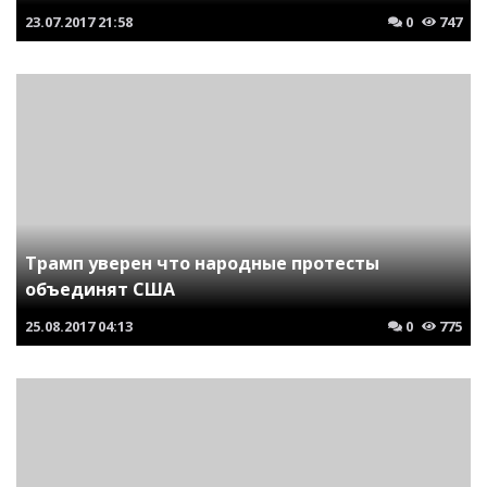
23.07.2017
21:58
0
747
Трамп уверен что народные протесты
объединят США
25.08.2017
04:13
0
775