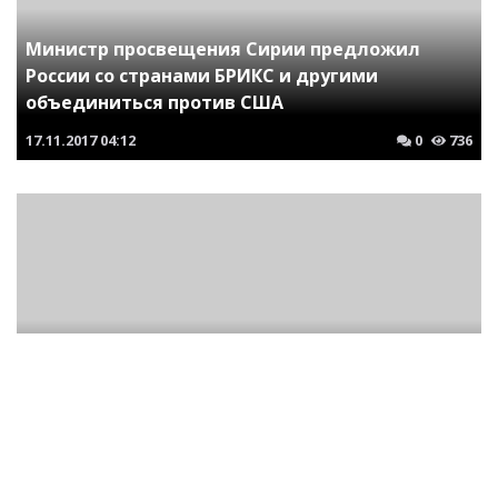
Министр просвещения Сирии предложил
России со странами БРИКС и другими
объединиться против США
17.11.2017
04:12
0
736
Куда уйдет премьер. Владимир Путин
предложил Дмитрию Медведеву новую
должность
15.01.2020
21:39
0
743