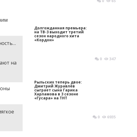
0
65
ним
Долгожданная премьера:
на ТВ-3 выходит третий
сезон народного хита
«Кордон»
ность…
0
347
дают на
Рыльских теперь двое:
Дмитрий Журавлёв
роны
сыграет сына Гарика
Харламова в 3 сезоне
«Гусара» на ТНТ
мягкое
0
6935