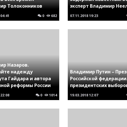
ир Толоконников
эксперт Владимир Нее
04:41
0
682
07.11.2018
19:23
ир Назаров.
айте надежду
Владимир Путин – Пре
ута Гайдара и автора
Российской федерации
нной реформы России
президентских выборов
22:08
0
1014
19.03.2018
12:07