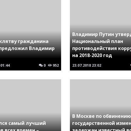
Владимир Путин утвер
 клятву гражданина
Национальный план
 предложил Владимир
противодействия корр
на 2018-2020 год
01:44
0
952
23.07.2018
23:02
В Москве по обвинению
лся самый лучший
государственной изме
в всех времен –
задержан известный в