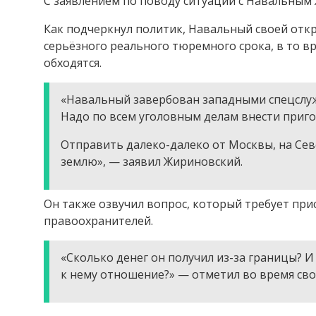
С заявлением по поводу ситуации с Навальным 
Как подчеркнул политик, Навальный своей отк
серьёзного реального тюремного срока, в то в
обходятся.
«Навальный завербован западными спецслуж
Надо по всем уголовным делам внести приго
Отправить далеко-далеко от Москвы, на Севе
землю», — заявил Жириновский.
Он также озвучил вопрос, который требует пр
правоохранителей.
«Сколько денег он получил из-за границы? 
к нему отношение?» — отметил во время сво