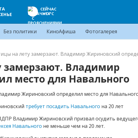
ТА
СЕЙЧАС
+14°C
СЕНЬЕ
Без политики
КиноАфиша
Фотогалерея
тицы на лету замерзают. Владимир Жириновский опред
ту замерзают. Владимир
л место для Навального
ириновский
требует посадить Навального
на 20 лет
 ЛДПР Владимир Жириновский призвал осудить ведущег
ексея Навального
не меньше чем на 20 лет.