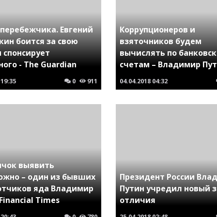
 перебежчика. Евгений
Коррупционеров и
кин боится за свою
взяточников будем
и спонсирует
вычислять по банковс
ого - The Guardian
счетам – Владимир Пу
19:35
0
911
04.04.2018
04:32
ичок выявить
ожно – один из бывших
Президент России Вла
отчиков яда Владимир
Путин учредил новый 
 Financial Times
отличия
20:43
0
780
25.04.2018
02:48