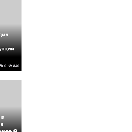
дил
упции
0
840
 в
не
оенный