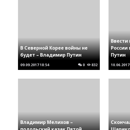
Ввести
В Северной Корее войны не
России
будет – Владимир Путин
Путин
09.09.2017
18:54
0
832
10.06.2017
Владимир Мелихов –
Сконча
подольский казак Пятой
Шарико