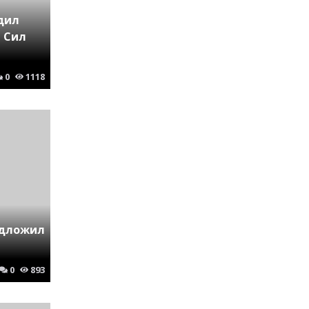
дил
 Сил
0
1118
едложил
0
893