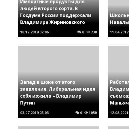
Импортные продукты для
людей второго сорта. В
Госдуме России поддержали
Школьн
Владимира Жириновского
Навальн
18.12.2019
02:06
0
738
11.04.2017
Запад в шоке от этого
Работа
заявления. Либеральная идея
Владим
себя изжила – Владимир
съемка
Путин
Маньяч
03.07.2019
03:03
0
1050
12.08.2021