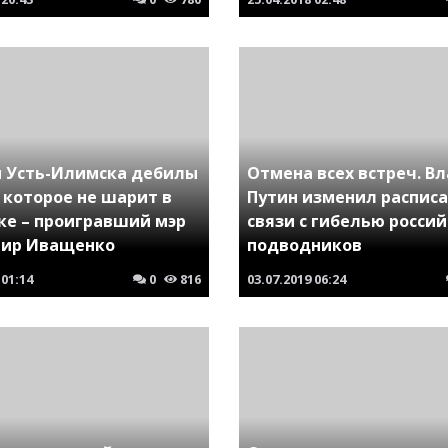
 Усть-Илимска дебилы
Отмена всех встреч. В
 которое не шарит в
Путин изменил расписа
ке – проигравший мэр
связи с гибелью росси
ир Иващенко
подводников
01:14
0
816
03.07.2019
06:24