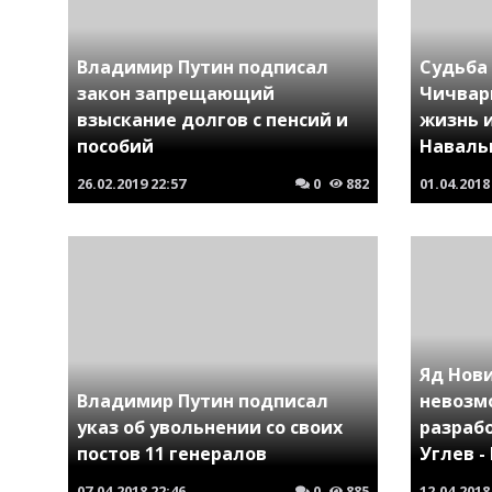
Владимир Путин подписал
Судьба
закон запрещающий
Чичвар
взыскание долгов с пенсий и
жизнь 
пособий
Навальн
26.02.2019
22:57
0
882
01.04.2018
Яд Нов
Владимир Путин подписал
невозм
указ об увольнении со своих
разраб
постов 11 генералов
Углев -
07.04.2018
22:46
0
885
12.04.2018