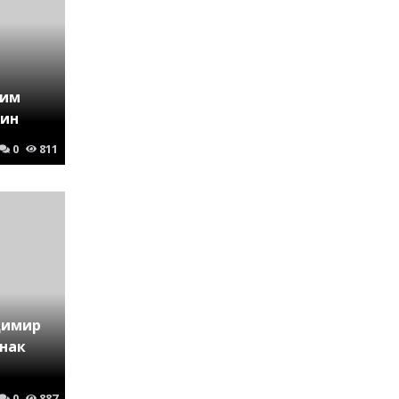
ким
тин
0
811
димир
знак
0
887