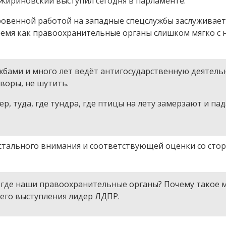
Жириновский выступил сегодня в парламенте.
ровенной работой на западные спецслужбы заслуживает
ремя как правоохранительные органы слишком мягко с 
бами и много лет ведёт антигосударственную деятель
воры, не шутить.
р, туда, где тундра, где птицы на лету замерзают и па
истального внимания и соответствующей оценки со сто
И где наши правоохранительные органы? Почему такое 
его выступления лидер ЛДПР.