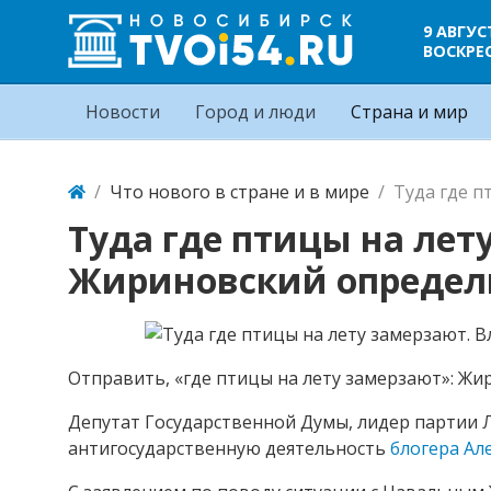
9 АВГУС
ВОСКРЕ
Новости
Город и люди
Страна и мир
Что нового в стране и в мире
Туда где п
Туда где птицы на ле
Жириновский определи
Отправить, «где птицы на лету замерзают»: Ж
Депутат Государственной Думы, лидер партии
антигосударственную деятельность
блогера Ал