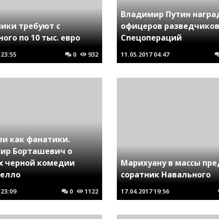
Владимир Путин награ
ики требуют с
офицеров разведчиков
ого по 10 тыс. евро
Спецопераций
23:55
0
932
11.05.2017
04:47
ли как фанатики.
ир Борташевич о
х черной комедии
Марихуану в массы пр
елло
соратник Навального
23:09
0
1122
17.04.2017
19:56