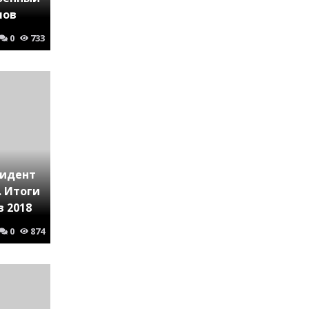
лов
0
733
зидент
. Итоги
 2018
0
874