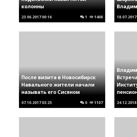
колонны
Владим
23.06.2017
00:16
1
1408
18.07.2017
Владим
После визита в Новосибирск
Встреч
Навального жители начали
Инстит
называть его Сисяном
пенсио
07.10.2017
03:25
0
1107
24.12.2018