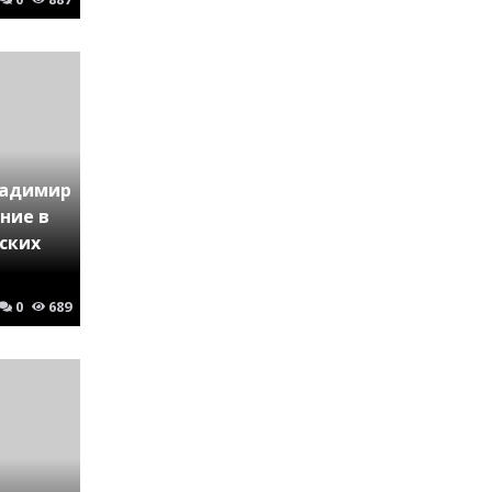
ладимир
ние в
йских
0
689