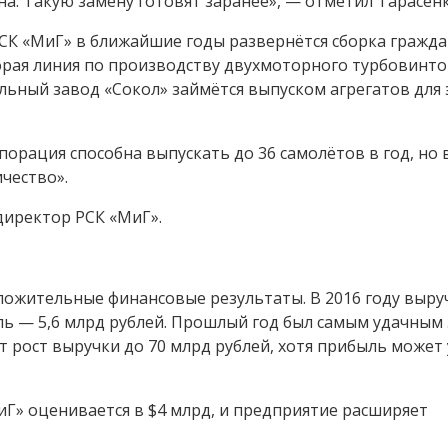
на. Такую замену готовят заранее», — отметил Тарасенк
СК «МиГ» в ближайшие годы развернётся сборка гражда
торая линия по производству двухмоторного турбовинт
льный завод «Сокол» займётся выпуском агрегатов для 
орация способна выпускать до 36 самолётов в год, но 
чество».
ндиректор РСК «МиГ».
ложительные финансовые результаты. В 2016 году выру
ль — 5,6 млрд рублей. Прошлый год был самым удачным 
т рост выручки до 70 млрд рублей, хотя прибыль может
Г» оценивается в $4 млрд, и предприятие расширяет