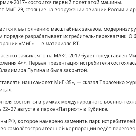
рмия-2017» состоится первый полёт этой машины.
т МиГ-29, стоящие на вооружении авиации России и др
вится к выполнению масштабных заказов, модернизир
 порядке разрабатывает истребитель-перехватчик. О 
порации «МиГ» — в материале RT.
асенко заявил, что на МАКС-2017 будет представлен М
ления 4++. Первая презентация истребителя состоялась
 Владимира Путина и была закрытой.
тавлять наш самолёт МиГ-35», — сказал Тарасенко жу
ицах.
ителя состоится в рамках международного военно-техн
22–27 августа в парке «Патриот» в Кубинке.
ны РФ, которое намерено заменить парк истребителей
тво самолётостроительной корпорации ведёт перегово