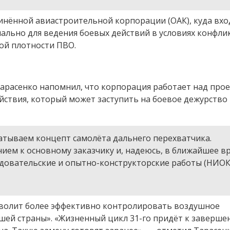
инённой авиастроительной корпорации (ОАК), куда вхо
иально для ведения боевых действий в условиях конфли
ой плотности ПВО.
 Тарасенко напомнил, что корпорация работает над про
йствия, который может заступить на боевое дежурство
атываем концепт самолёта дальнего перехватчика.
ием к основному заказчику и, надеюсь, в ближайшее в
довательские и опытно-конструкторские работы (НИОК
зволит более эффективно контролировать воздушное
шей страны». «Жизненный цикл 31-го придёт к заверше