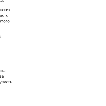
о.
нских
ового
этого
в
чка
за
 упасть