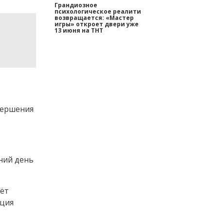
Грандиозное
психологическое реалити
возвращается: «Мастер
игры» откроет двери уже
13 июня на ТНТ
вершения
ний день
лёт
ация