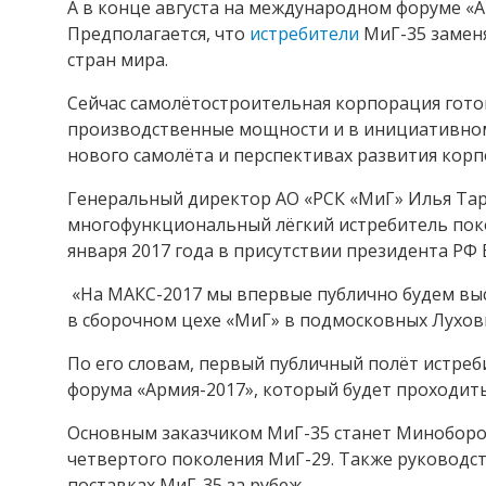
А в конце августа на международном форуме «А
Предполагается, что
истребители
МиГ-35 заменя
стран мира.
Сейчас самолётостроительная корпорация гото
производственные мощности и в инициативном
нового самолёта и перспективах развития кор
Генеральный директор АО «РСК «МиГ» Илья Тар
многофункциональный лёгкий истребитель поко
января 2017 года в присутствии президента РФ
«На МАКС-2017 мы впервые публично будем выс
в сборочном цехе «МиГ» в подмосковных Лухов
По его словам, первый публичный полёт истреб
форума «Армия-2017», который будет проходить 
Основным заказчиком МиГ-35 станет Миноборо
четвертого поколения МиГ-29. Также руководс
поставках МиГ-35 за рубеж.