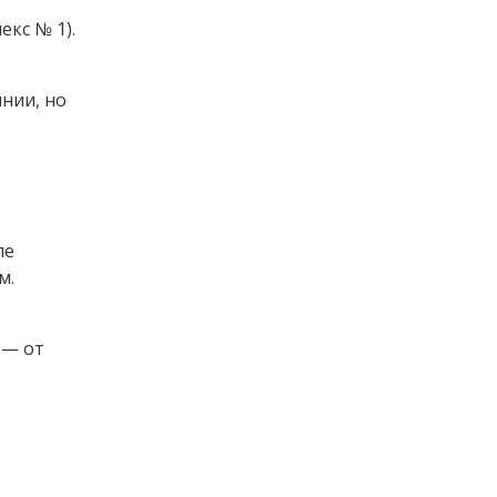
кс № 1).
нии, но
ле
м.
 — от