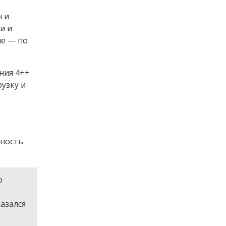
н и
и и
ие — по
ния 4++
узку и
ьность
о
азался