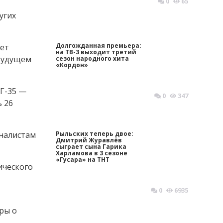
0
65
угих
Долгожданная премьера:
ует
на ТВ-3 выходит третий
будущем
сезон народного хита
«Кордон»
иГ-35 —
0
347
 26
рналистам
Рыльских теперь двое:
Дмитрий Журавлёв
сыграет сына Гарика
Харламова в 3 сезоне
«Гусара» на ТНТ
ического
0
6935
ры о