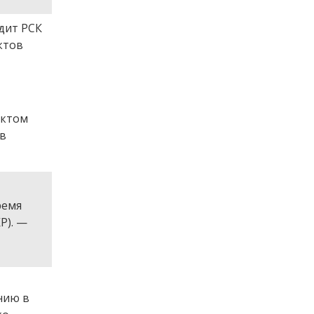
дит РСК
ктов
ектом
 в
ремя
Р). —
нию в