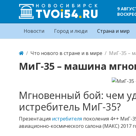
9 АВГУС
ВОСКРЕ
Новости
Город и люди
Страна и мир
Что нового в стране и в мире
МиГ-35 – 
МиГ-35 – машина мгно
Мгновенный бой: чем у
истребитель МиГ-35?
Презентация
истребителя
поколения 4++ МиГ-3
авиационно-космического салона (МАКС) 2017 го