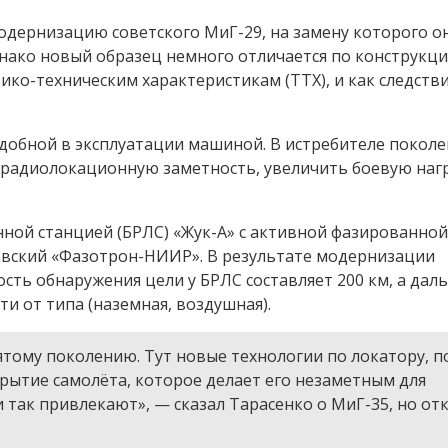
модернизацию советского МиГ-29, на замену которого о
днако новый образец немного отличается по конструкци
ко-техническим характеристикам (ТТХ), и как следств
добной в эксплуатации машиной. В истребителе поколе
радиолокационную заметность, увеличить боевую нагр
ной станцией (БРЛС) «Жук-А» с активной фазированной
овский «Фазотрон-НИИР». В результате модернизации
сть обнаружения цели у БРЛС составляет 200 км, а дал
ти от типа (наземная, воздушная).
ятому поколению. Тут новые технологии по локатору, п
крытие самолёта, которое делает его незаметным для
 так привлекают», — сказал Тарасенко о МиГ-35, но отк