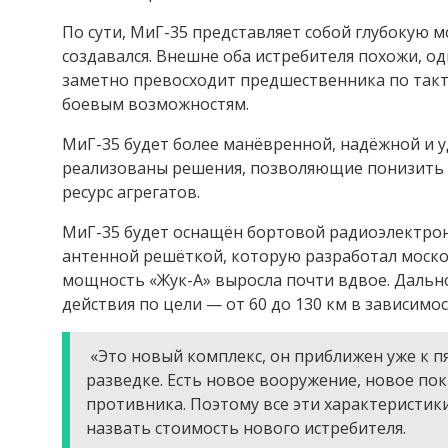
По сути, МиГ-35 представляет собой глубокую 
создавался. Внешне оба истребителя похожи, о
заметно превосходит предшественника по такти
боевым возможностям.
МиГ-35 будет более манёвренной, надёжной и у
реализованы решения, позволяющие понизить 
ресурс агрегатов.
МиГ-35 будет оснащён бортовой радиоэлектрон
антенной решёткой, которую разработал моск
мощность «Жук-А» выросла почти вдвое. Дально
действия по цели — от 60 до 130 км в зависимос
«Это новый комплекс, он приближен уже к п
разведке. Есть новое вооружение, новое по
противника. Поэтому все эти характеристики
назвать стоимость нового истребителя.