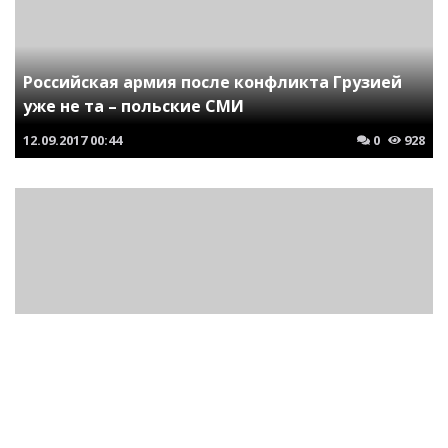
Российская армия после конфликта Грузией
уже не та – польские СМИ
12.09.2017
00:44
0
928
Китай и его армия всегда поддержат Россию
против США - Newsweek
12.04.2018
17:53
0
900