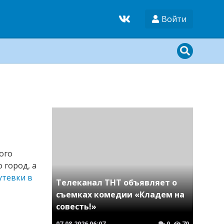
Войти
ого
 город, а
утевки в
Телеканал ТНТ объявляет о
съемках комедии «Кладем на
совесть!»
07.08.2026
06:07
0
70