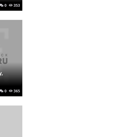
0
353
у,
0
365