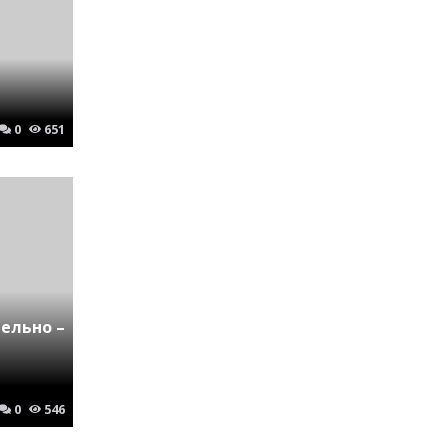
0
651
ельно –
0
546