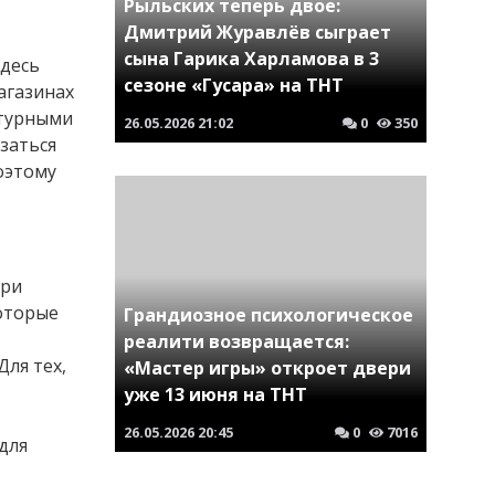
Рыльских теперь двое:
Дмитрий Журавлёв сыграет
сына Гарика Харламова в 3
Здесь
сезоне «Гусара» на ТНТ
агазинах
ктурными
26.05.2026
21:02
0
350
заться
оэтому
Три
которые
Грандиозное психологическое
реалити возвращается:
ля тех,
«Мастер игры» откроет двери
уже 13 июня на ТНТ
26.05.2026
20:45
0
7016
для