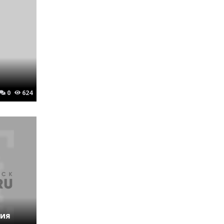
0
624
ния