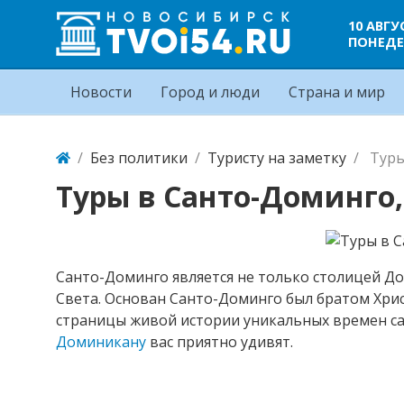
10 АВГУ
ПОНЕДЕ
Новости
Город и люди
Страна и мир
Без политики
Туристу на заметку
Туры
Туры в Санто-Доминго
Санто-Доминго является не только столицей Д
Света. Основан Санто-Доминго был братом Христ
страницы живой истории уникальных времен са
Доминикану
вас приятно удивят.