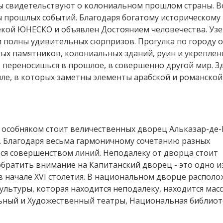
ы свидетельствуют о колониальном прошлом страны. В
ы прошлых событий. Благодаря богатому историческому
екой ЮНЕСКО и объявлен Достоянием человечества. Уз
 полны удивительных сюрпризов. Прогулка по городу 
ых памятников, колониальных зданий, руин и укреплен
о переносишься в прошлое, в совершенно другой мир. З
иле, в которых заметны элементы арабской и романской
особняком стоит величественных дворец Альказар-де-
. Благодаря весьма гармоничному сочетанию разных
ся совершенством линий. Неподалеку от дворца стоит
обратить внимание на Капитанский дворец - это одно и
в начале XVI столетия. В национальном дворце располо
ультуры, которая находится неподалеку, находится мас
ьный и Художественный театры, Национальная библиот