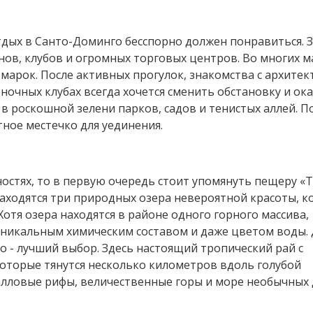
дых в Санто-Доминго бесспорно должен понравиться. 
ов, клубов и огромных торговых центров. Во многих м
марок. После активных прогулок, знакомства с архите
очных клубах всегда хочется сменить обстановку и ока
 в роскошной зелени парков, садов и тенистых аллей. П
тное местечко для уединения.
остях, то в первую очередь стоит упомянуть пещеру «
находятся три природных озера невероятной красоты, 
тя озера находятся в районе одного горного массива,
 уникальным химическим составом и даже цветом воды. Д
о - лучший выбор. Здесь настоящий тропический рай с
которые тянутся несколько километров вдоль голубой
лловые рифы, величественные горы и море необычных 