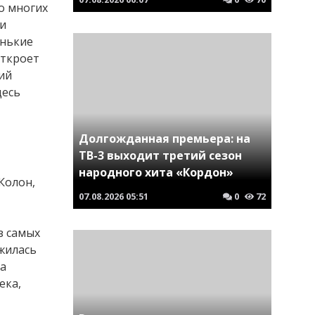
о многих
 и
енькие
откроет
ий
десь
Долгожданная премьера: на
ТВ-3 выходит третий сезон
народного хита «Кордон»
Колон,
07.08.2026
05:51
0
72
з самых
жилась
са
ека,