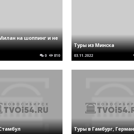
Милан на шоппинг и не
Туры из Минска
0
810
03.11.2022
 Стамбул
Туры в Гамбург, Герма