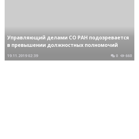
Управляющий делами СО РАН подозревается
в превышении должностных полномочий
19.11.2019
02:39
0
660
Криминальные новости Новосибирска и Сибирского региона
Пятеро сотрудников полиции города Улан-Удэ
осуждены за превышение должностных
полномочий