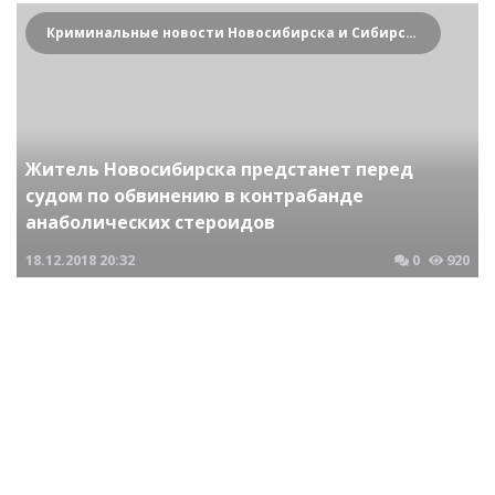
Криминальные новости Новосибирска и Сибирского региона
Житель Новосибирска предстанет перед
судом по обвинению в контрабанде
анаболических стероидов
18.12.2018
20:32
0
920
Криминальные новости Новосибирска и Сибирского региона
По обвинению в убийстве таксиста в СНТ