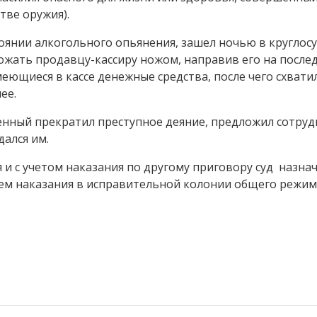
тве оружия).
стоянии алкогольного опьянения, зашел ночью в круглос
грожать продавцу-кассиру ножом, направив его на послед
имеющиеся в кассе денежные средства, после чего схвати
ее.
нный прекратил преступное деяние, предложил сотру
дался им.
 и с учетом наказания по другому приговору суд назна
ем наказания в исправительной колонии общего режим