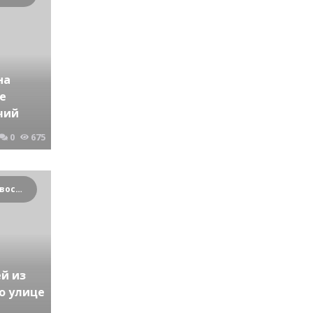
на
е
чий
0
675
Криминальные новости Новосибирска и Сибирского региона
й из
о улице