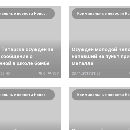
Криминальные новости Новосибирска и Сибирского региона
 Татарска осужден за
Осужден молодой чел
 сообщение о
напавший на пункт пр
нной в школе бомбе
металла
03:43
0
757
25.11.2017
21:53
Криминальные новости Новосибирска и Сибирского региона