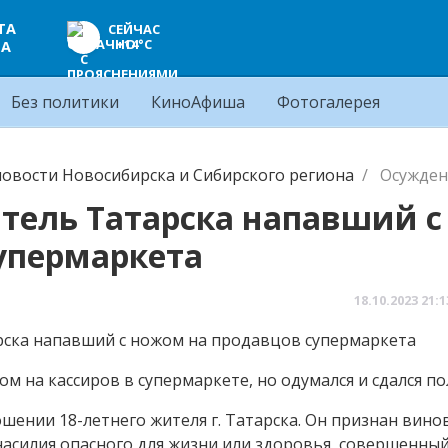
ТА
СЕЙЧАС
+14°C
ЦА
Без политики
КиноАфиша
Фотогалерея
овости Новосибирска и Сибирского региона
Осужден
тель Татарска напавший с
упермаркета
18.10.2023
21:1
м на кассиров в супермаркете, но одумался и сдался п
шении 18-летнего жителя г. Татарска. Он признан вин
я насилия опасного для жизни или здоровья, совершенный