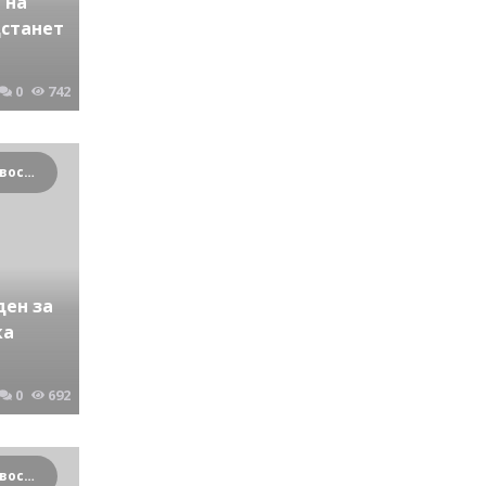
 на
дстанет
0
742
Криминальные новости Новосибирска и Сибирского региона
ден за
ка
0
692
Криминальные новости Новосибирска и Сибирского региона