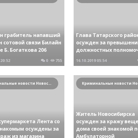
н грабитель напавший
Глава Татарского райо
н сотовой связи Билайн
осужден за превышени
е Б. Богаткова 206
должностных полномо
20:52
0
755
16.10.2019
05:54
Криминальные новости Новосибирска и Сибирского региона
Житель Новосибирска
супермаркета Лента со
осужден за кражу веще
знакомым осуждены за
дома своей знакомой п
краж из магазина
Амбулаторной