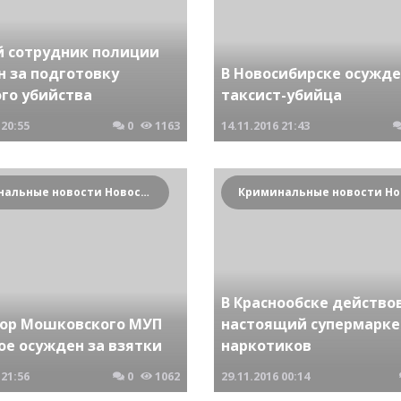
 сотрудник полиции
н за подготовку
В Новосибирске осужд
ого убийства
таксист-убийца
20:55
0
1163
14.11.2016
21:43
Криминальные новости Новосибирска и Сибирского региона
В Краснообске действо
ор Мошковского МУП
настоящий супермарке
ое осужден за взятки
наркотиков
21:56
0
1062
29.11.2016
00:14