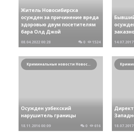
Житель Новосибирска
осужден за причинение вреда
Бывший
здоровью двум посетителям
осужде
бара Олд Джой
заказн
08.04.2022
00:28
0
1524
14.07.2017
Криминальные новости Новосибирска и Сибирского региона
Осужден узбекский
Директ
нарушитель границы
Западн
18.11.2016
00:09
0
616
18.07.2017