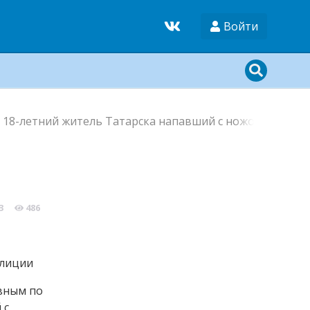
Войти
 18-летний житель Татарска напавший с ножом на про
3
486
олиции
овным по
 с