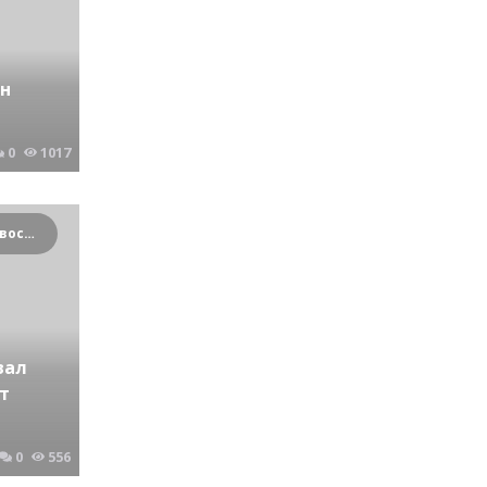
ен
0
1017
Криминальные новости Новосибирска и Сибирского региона
вал
т
0
556