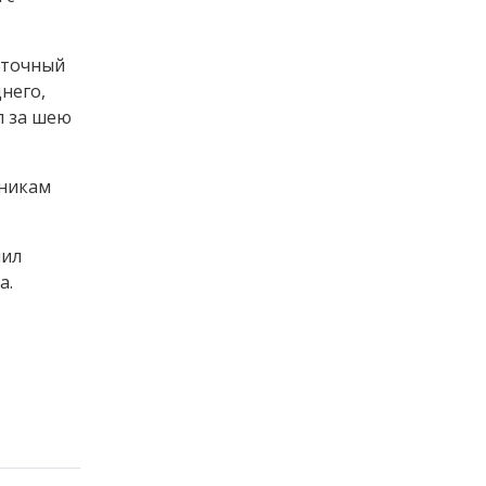
уточный
него,
л за шею
дникам
чил
а.