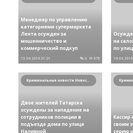
Менеджер по управлению
категориями супермаркета
Лента осужден за
Осужде
мошенничество и
на сало
коммерческий подкуп
по улиц
15.04.2019
21:21
0
678
19.04.2019
Криминальные новости Новосибирска и Сибирского региона
Двое жителей Татарска
осуждены за нападение на
сотрудников полиции в
Кассир 
подъезде дома по улице
своим 
Наливной
серию 