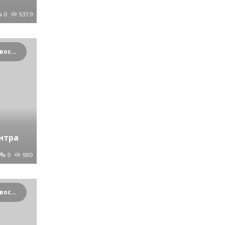
0
5319
Криминальные новости Новосибирска и Сибирского региона
нтра
0
980
Криминальные новости Новосибирска и Сибирского региона