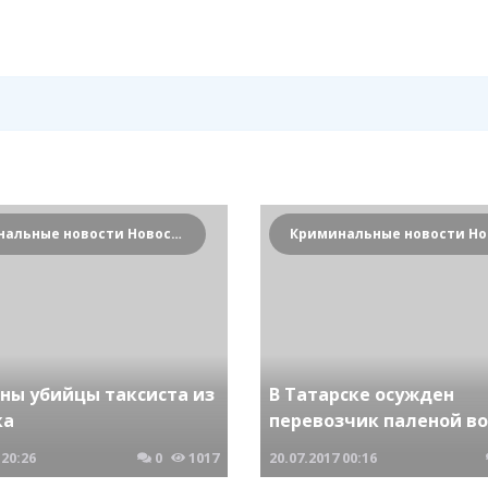
Криминальные новости Новосибирска и Сибирского региона
ны убийцы таксиста из
В Татарске осужден
ка
перевозчик паленой в
20:26
0
1017
20.07.2017
00:16