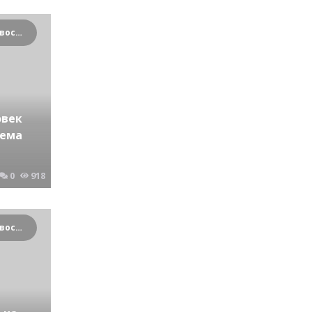
Криминальные новости Новосибирска и Сибирского региона
овек
иема
0
918
Криминальные новости Новосибирска и Сибирского региона