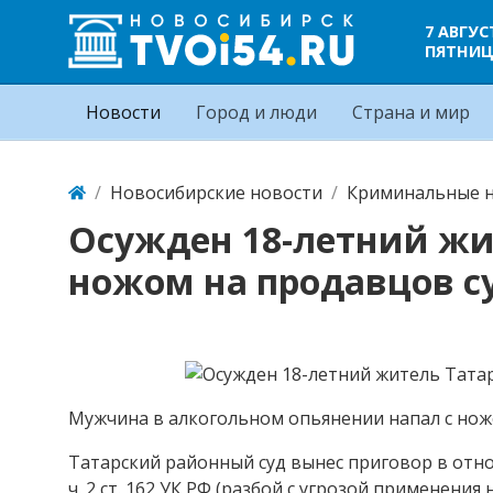
7 АВГУС
ПЯТНИ
Новости
Город и люди
Страна и мир
Новосибирские новости
Криминальные н
Осужден 18-летний жи
ножом на продавцов с
Мужчина в алкогольном опьянении напал с ножо
Татарский районный суд вынес приговор в отно
ч. 2 ст. 162 УК РФ (разбой с угрозой применени