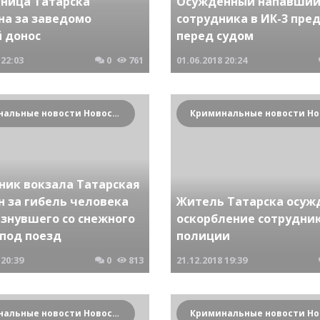
ница Татарска
Осужденный напавший
на за заведомо
сотрудника в ИК-3 пре
 донос
перед судом
22:03
0
761
01.06.2018
20:24
Криминальные новости Новосибирска и Сибирского региона
ник вокзала Татарская
н за гибель человека
Житель Татарска осуж
ьзнувшего со снежного
оскорбление сотрудни
 под поезд
полиции
20:39
0
813
21.12.2018
19:39
Криминальные новости Новосибирска и Сибирского региона