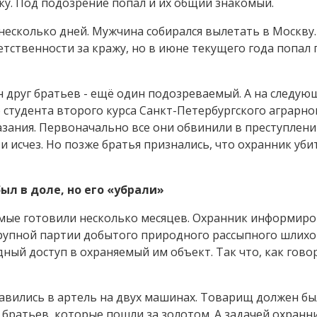
ку. Под подозрение попал и их общий знакомый.
 несколько дней. Мужчина собирался вылетать в Москву.
етственности за кражу, но в июне текущего года попал 
н друг братьев - ещё один подозреваемый. А на следую
 студента второго курса Санкт-Петербургского аграрно
азания. Первоначально все они обвинили в преступлен
и исчез. Но позже братья признались, что охранник убит
ыл в доле, но его «убрали»
емые готовили несколько месяцев. Охранник информир
крупной партии добытого природного рассыпного шлих
дный доступ в охраняемый им объект. Так что, как говор
авились в артель на двух машинах. Товарищ должен бы
 братьев, которые пошли за золотом. А задачей охранн