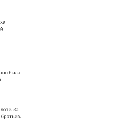
аха
ей
нно была
и
лоте. За
 братьев.