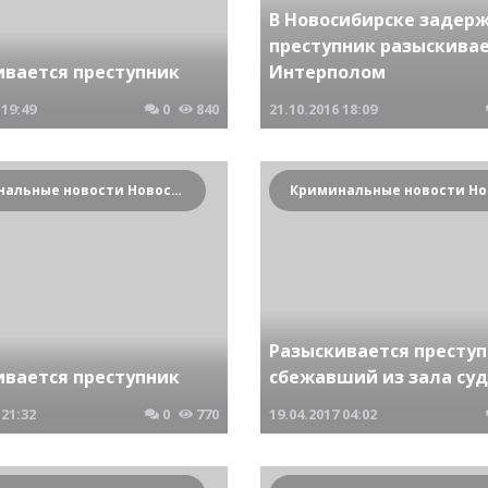
В Новосибирске задер
преступник разыскива
ивается преступник
Интерполом
19:49
0
840
21.10.2016
18:09
Криминальные новости Новосибирска и Сибирского региона
Разыскивается престу
ивается преступник
сбежавший из зала су
21:32
0
770
19.04.2017
04:02