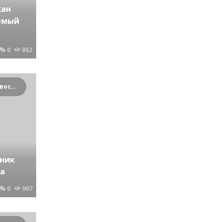
жан
емый
0
862
Криминальные новости Новосибирска и Сибирского региона
пник
да
0
997