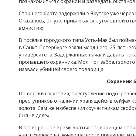
познакомиться с охраной и разведать обстанов
Старшего брата задержали в Якутске уже через
Оказалось, он уже привлекался к уголовной отв
амнистию.
В посёлке городского типа Усть-Мая был пойма
в Санкт-Петербурге взяли младшего, 25-летнего
университета. Задержанные начали давать пок
пропавшего охранника. Мол, тот забрал золото 
назвали убийцей своего товарища.
Охранник б
По версии следствия, преступление подозрева
преступников о наличии хранящейся в сейфах 
золота. Сам же и обеспечил соучастникам свобо
был «в деле».
В оговоренное время братья с товарищем отпр
«на шухере» и в случае опасности предупредить