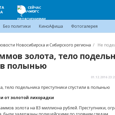
ТА
СЕЙЧАС
+14°C
ЦА
Без политики
КиноАфиша
Фотогалерея
овости Новосибирска и Сибирского региона
Не поде
ммов золота, тело подель
 в полынью
01.12.2016
23:2
и от золотой лихорадки
граммов золота на 83 миллиона рублей. Преступники, о
, были задержаны полицейскими по горячим следам.