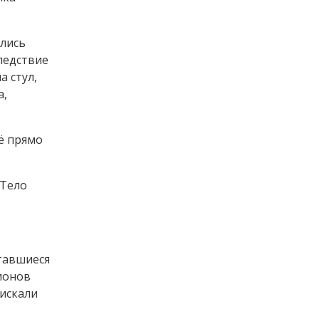
ались
ледствие
а стул,
а,
ё прямо
 Тело
ставшиеся
ионов
 искали