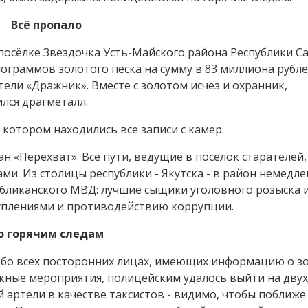
Всё пропало
посёлке Звёздочка Усть-Майского района Республики С
лограммов золотого песка на сумму в 83 миллиона рубл
ели «Дражник». Вместе с золотом исчез и охранник,
лся драгметалл.
 котором находились все записи с камер.
н «Перехват». Все пути, ведущие в посёлок старателей,
. Из столицы республики - Якутска - в район немедле
убликанского МВД: лучшие сыщики уголовного розыска 
уплениями и противодействию коррупции.
о горячим следам
бо всех посторонних лицах, имеющих информацию о зо
кные мероприятия, полицейским удалось выйти на двух
й артели в качестве таксистов - видимо, чтобы поближе