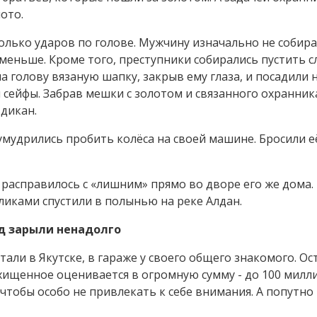
ото.
сколько ударов по голове. Мужчину изначально не собир
 меньше. Кроме того, преступники собирались пустить с
а голову вязаную шапку, закрыв ему глаза, и посадили н
 сейфы. Забрав мешки с золотом и связанного охранник
дикан.
 умудрились пробить колёса на своей машине. Бросили е
расправилось с «лишним» прямо во дворе его же дома.
уликами спустили в полынью на реке Алдан.
д зарыли ненадолго
али в Якутске, в гараже у своего общего знакомого. О
охищенное оценивается в огромную сумму - до 100 милл
чтобы особо не привлекать к себе внимания. А попутно