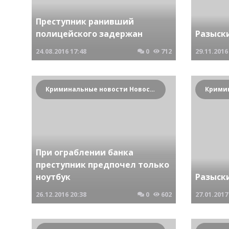
Преступник ранивший
полицейского задержан
Разыск
24.08.2016
17:48
0
712
29.11.2016
Криминальные новости Новосибирска и Сибирского региона
При ограблении банка
преступник предпочел только
ноутбук
Разыск
26.12.2016
20:38
0
602
27.01.2017