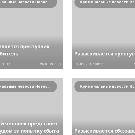
Криминальные новости Новосибирска и Сибирского региона
вается преступник -
битель
Разыскивается престу
01:32
0
653
05.05.2017
00:35
Криминальные новости Новосибирска и Сибирского региона
й человек предстанет
удом за попытку сбыта
Разыскивается сбежа