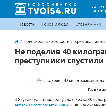
7 АВГУС
ПЯТНИ
Новости
Город и люди
Страна и мир
Новосибирские новости
Криминальные н
Не поделив 40 килогра
преступники спустили
Вылечил
В Якутии суд рассмотрит дело о краже 40 кило
артель золотодобытчиков
и убившие охранника