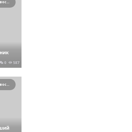
Криминальные новости Новосибирска и Сибирского региона
пник
0
587
Криминальные новости Новосибирска и Сибирского региона
вший