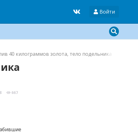
Войти
лив 40 килограммов золота, тело подельника преступн
ника
8
667
грабившие