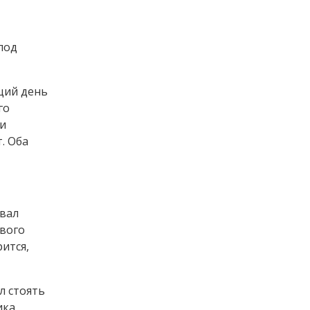
под
щий день
го
ии
. Оба
овал
ового
ится,
л стоять
ика