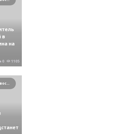
итель
 в
ина на
0
1105
Криминальные новости Новосибирска и Сибирского региона
в
дстанет