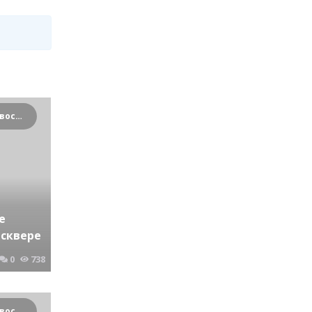
Криминальные новости Новосибирска и Сибирского региона
е
сквере
0
738
Криминальные новости Новосибирска и Сибирского региона