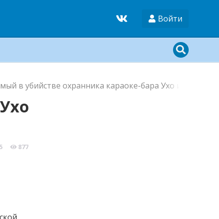
Войти
мый в убийстве охранника караоке-бара Ухо и медведь
 Ухо
5
877
ской