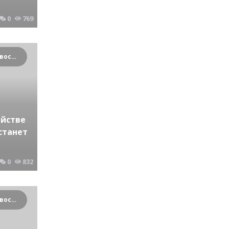
0
769
Криминальные новости Новосибирска и Сибирского региона
йстве
станет
0
832
Криминальные новости Новосибирска и Сибирского региона