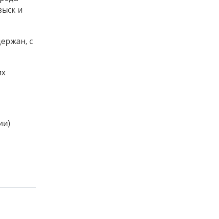
зыск и
ержан, с
их
ии)