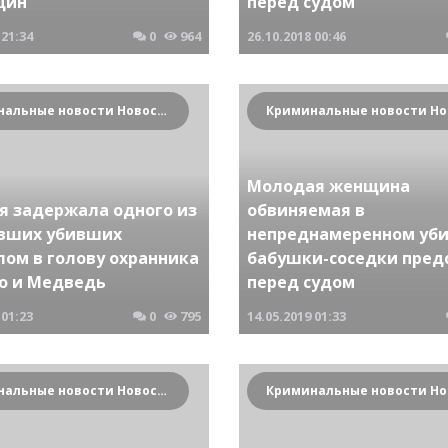
щин
перед судом
21:34
0
964
26.10.2018
00:46
Криминальные новости Новосибирска и Сибирского региона
Молодая женщина
я задержала одного из
обвиняемая в
вших убивших
непреднамеренном уби
лом в голову охранника
бабушки-соседки пред
хо и Медведь
перед судом
01:23
0
795
14.05.2019
01:33
Криминальные новости Новосибирска и Сибирского региона