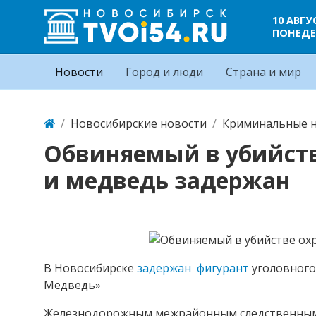
10 АВГУ
ПОНЕДЕ
Новости
Город и люди
Страна и мир
Новосибирские новости
Криминальные н
Обвиняемый в убийств
и медведь задержан
В Новосибирске
задержан фигурант
уголовного 
Медведь»
Железнодорожным межрайонным следственным 