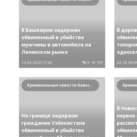
В Башкирии задержан
В дере
обвиняемый в убийстве
обвиня
мужчины в автомобиле на
топоро
Ленинском рынке
односе
14.05.2018
17:54
0
737
02.10.2019
Криминальные новости Новосибирска и Сибирского региона
В Новос
На границе задержан
первое
гражданин Узбекистана
рассмо
обвиняемый в убийстве
обвиня