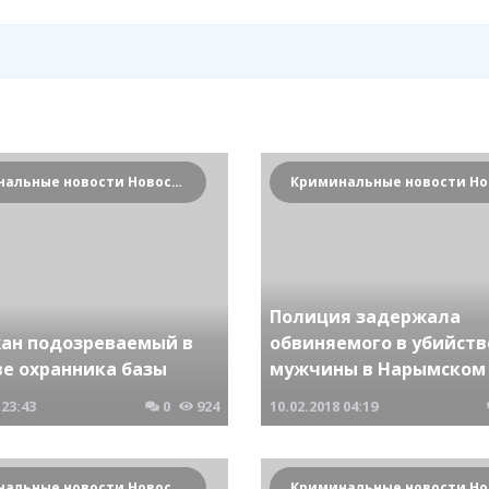
Криминальные новости Новосибирска и Сибирского региона
Полиция задержала
ан подозреваемый в
обвиняемого в убийств
ве охранника базы
мужчины в Нарымском 
23:43
0
924
10.02.2018
04:19
Криминальные новости Новосибирска и Сибирского региона