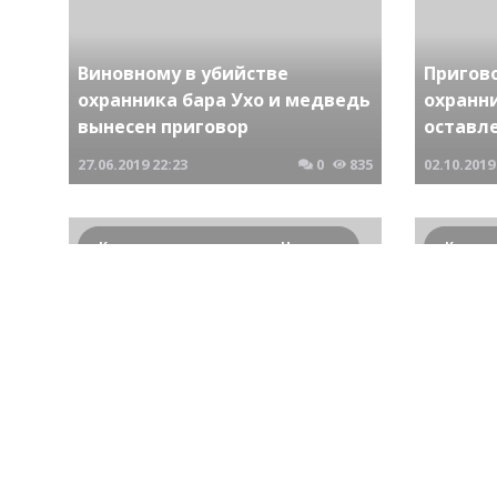
Виновному в убийстве
Пригово
охранника бара Ухо и медведь
охранн
вынесен приговор
оставл
27.06.2019
22:23
0
835
02.10.2019
Криминальные новости Новосибирска и Сибирского региона
Перед судом предстанет
мужчина обвиняемый в
В Ново
попытке убийства и убийстве
мужчин
сотрудника полиции
убийст
20.06.2018
20:35
0
1148
10.10.2017