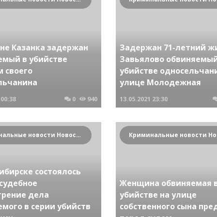
вне Казанка задержан
Задержан 71-летний ж
емый в убийстве
Завьялово обвиняемый
м своего
убийстве односельчан
льчанина
улице Молодежная
00:38
0
940
13.05.2021
23:30
Криминальные новости Новосибирска и Сибирского региона
ибирске состоялось
 судебное
Женщина обвиняемая 
трение дела
убийстве на улице
емого в серии убийств
собственного сына пре