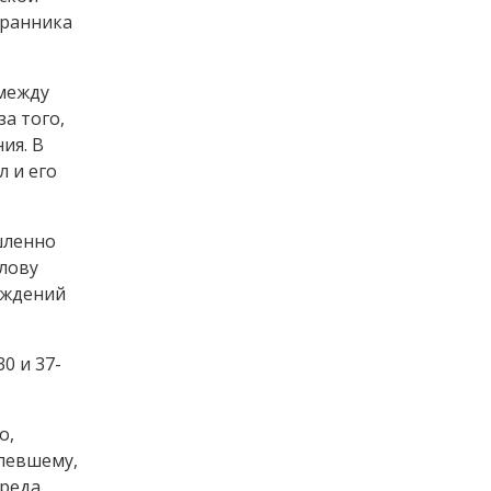
хранника
 между
а того,
ия. В
 и его
шленно
олову
еждений
0 и 37-
о,
певшему,
вреда