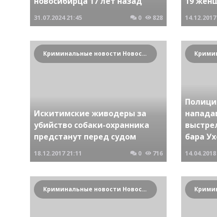
новосибирца 17 лет назад
19 жен
31.07.2024
21:45
0
828
14.12.2017
Криминальные новости Новосибирска и Сибирского региона
Полици
Искитимские живодеры за
напада
убийство собаки-охранника
выстре
предстанут перед судом
бара У
18.12.2017
21:11
0
716
14.04.2018
Криминальные новости Новосибирска и Сибирского региона