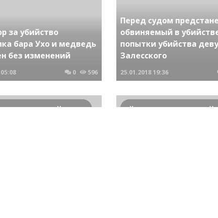
Перед судом предстан
р за убийство
обвиняемый в убийстве
ика бара Ухо и медведь
попытки убийства дев
ен без изменений
Залесского
05:08
0
596
25.01.2018
19:36
Криминальные новости Новосибирска и Сибирского региона
По подозрению в орга
сибирске задержан
заказного убийства в п
а по подозрению в
Кудряшовский задерж
ве собственной матери
бывшая жена погибше
18:49
0
1091
12.02.2020
06:11