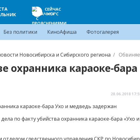
СТА
СЕЙЧАС
+14°C
ЛЬНИК
Без политики
КиноАфиша
Фотогалерея
овости Новосибирска и Сибирского региона
Обвиняе
е охранника караоке-бара
28.06.2018
17:5
дела по факту убийства охранника караоке-бара «Ухо и
отделом следственного управления СКР по Новосибир