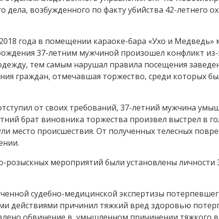
о дела, возбужденного по факту убийства 42-летнего о
 2018 года в помещении караоке-бара «Ухо и Медведь»
ождения 37-летним мужчиной произошел конфликт из-з
одежду, тем самым нарушал правила посещения заведен
ия граждан, отмечавшая торжество, среди которых был
 отступил от своих требований, 37-летний мужчина умы
летний брат виновника торжества произвел выстрел в г
ули место происшествия. От полученных телесных повр
ении.
о-розыскных мероприятий были установлены личности 3
аченной судебно-медицинской экспертизы потерпевшег
ими действиями причинил тяжкий вред здоровью потер
ъявлено обвинение в умышленном причинении тяжкого 