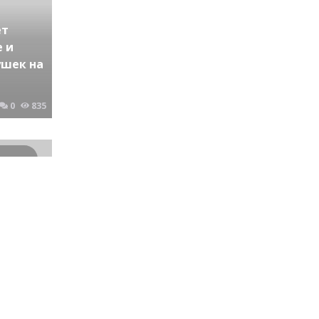
ет
 и
ушек на
0
835
Криминальные новости Новосибирска и Сибирского региона
низации
ос.
ана
го
0
748