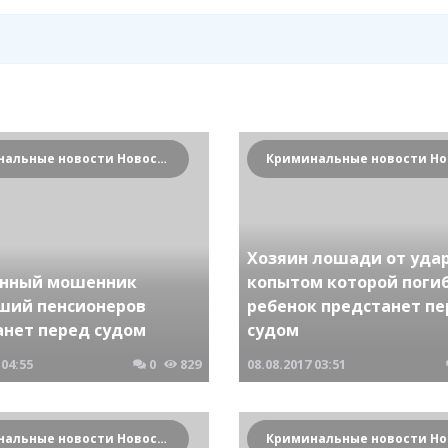
Криминальные новости Новосибирска и Сибирского региона
Хозяин лошади от уда
нный мошенник
копытом которой поги
ший пенсионеров
ребенок предстанет п
анет перед судом
судом
04:55
0
829
08.08.2017
03:51
Криминальные новости Новосибирска и Сибирского региона