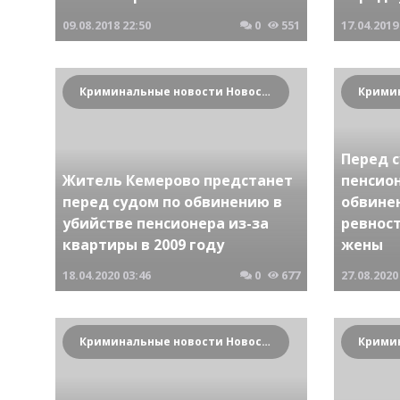
09.08.2018
22:50
0
551
17.04.2019
Криминальные новости Новосибирска и Сибирского региона
Перед 
Житель Кемерово предстанет
пенсио
перед судом по обвинению в
обвине
убийстве пенсионера из-за
ревност
квартиры в 2009 году
жены
18.04.2020
03:46
0
677
27.08.2020
Криминальные новости Новосибирска и Сибирского региона