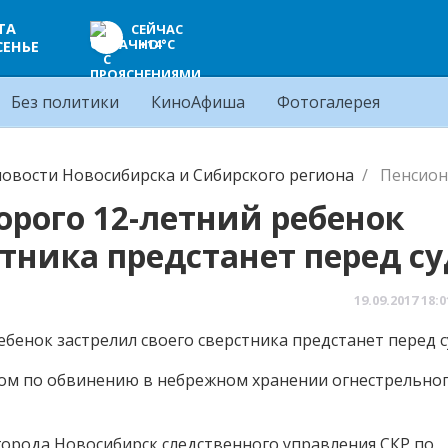
ТА
СЕЙЧАС
+14°C
СЕНЬЕ
Без политики
КиноАфиша
Фотогалерея
овости Новосибирска и Сибирского региона
Пенсион
орого 12-летний ребенок
стника предстанет перед с
19.09.2017
18:0
дом по обвинению в небрежном хранении огнестрельно
орода Новосибирск следственного управления СКР по