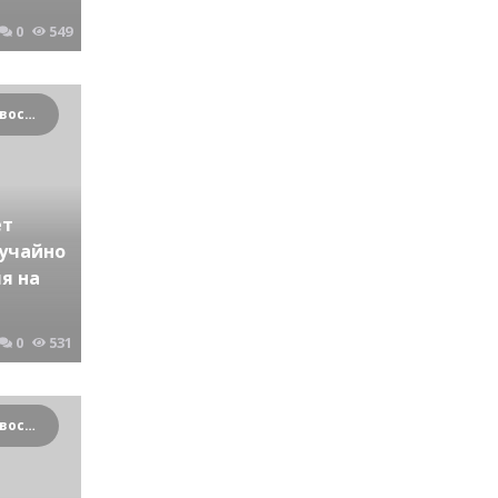
0
549
Криминальные новости Новосибирска и Сибирского региона
ет
лучайно
я на
0
531
Криминальные новости Новосибирска и Сибирского региона