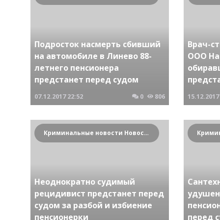
Подросток насмерть сбивший
Врач-с
на автомобиле в Линево 88-
ООО На
летнего пенсионера
обирав
предстанет перед судом
предст
07.12.2017
22:52
0
806
15.12.2017
Криминальные новости Новосибирска и Сибирского региона
Неоднократно судимый
Сантех
рецидивист предстанет перед
удушен
судом за разбой и избиение
пенсио
пенсионерки
перед 