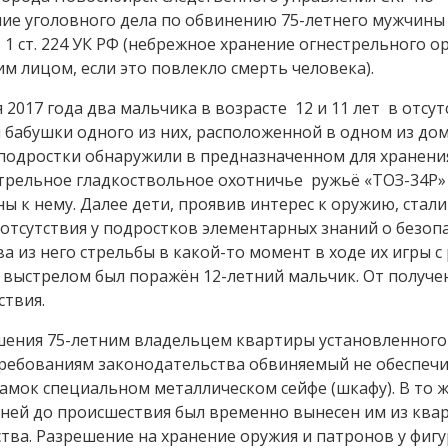
ие уголовного дела по обвинению 75-летнего мужчины
1 ст. 224 УК РФ (небрежное хранение огнестрельного о
им лицом, если это повлекло смерть человека).
 2017 года два мальчика в возрасте 12 и 11 лет в отсут
 бабушки одного из них, расположенной в одном из дом
т подростки обнаружили в предназначенном для хранен
рельное гладкоствольное охотничье ружьё «ТОЗ-34Р» 
ы к нему. Далее дети, проявив интерес к оружию, стали
 отсутствия у подростков элементарных знаний о безоп
 из него стрельбы в какой-то момент в ходе их игры с
 выстрелом был поражён 12-летний мальчик. От получе
ствия.
шения 75-летним владельцем квартиры установленного
 требованиям законодательства обвиняемый не обеспеч
амок специальном металлическом сейфе (шкафу). В то 
 дней до происшествия был временно вынесен им из ква
тва. Разрешение на хранение оружия и патронов у фиг