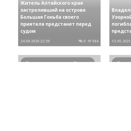
Житель Алтайского края
застреливший на острове
Владел
Большая Гоньба своего
Узорной
приятеля предстанет перед
погибл
судом
предст
24.09.2020
22:39
0
584
13.05.2021
Криминальные новости Новосибирска и Сибирского региона
Жители Черепаново
Перед 
обвиняемые в убийстве
подрос
пенсионера предстанут перед
сверстн
судом
снимав
18.01.2018
21:03
0
663
24.06.2019