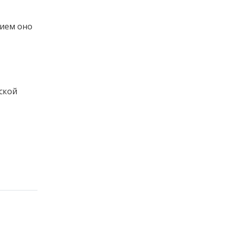
нием оно
ской