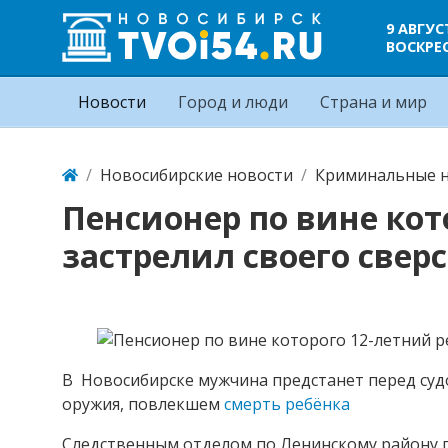
9 АВГУС
ВОСКРЕ
Новости
Город и люди
Страна и мир
Новосибирские новости
Криминальные н
Пенсионер по вине кот
застрелил своего свер
В Новосибирске мужчина предстанет перед су
оружия, повлекшем
смерть ребёнка
Следственным отделом по Ленинскому району г