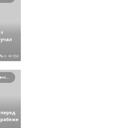
ет
лучал
0
550
Криминальные новости Новосибирска и Сибирского региона
 перед
грабеже