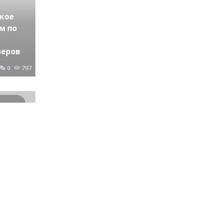
кое
м по
неров
0
797
Криминальные новости Новосибирска и Сибирского региона
ие 87-
ом
0
625