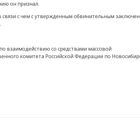
нию он признал.
 в связи с чем с утвержденным обвинительным заключе
у.
по взаимодействию со средствами массовой
венного комитета Российской Федерации по Новосибир
 юстиции