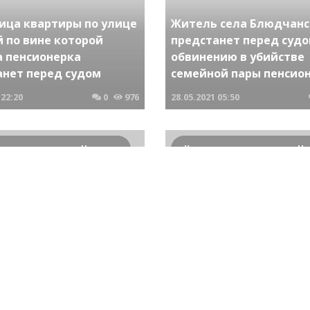
ица квартиры по улице
Житель села Блюдчанс
 по вине которой
предстанет перед судо
а пенсионерка
обвинению в убийстве
анет перед судом
семейной пары пенсио
22:20
0
976
28.05.2021
05:50
Криминальные новости Новосибирска и Сибирского региона
судом предстанут
тки избивавшие своих
Преступники задушивш
иков в Барабинске и
летнюю пенсионерку
шие это на видео
предстанут перед суд
23:18
0
907
01.10.2018
20:02