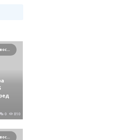
Криминальные новости Новосибирска и Сибирского региона
ра
б
еред
0
810
Криминальные новости Новосибирска и Сибирского региона