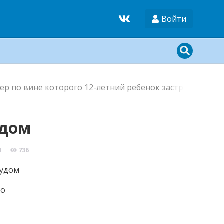
Войти
ер по вине которого 12-летний ребенок застрелил свое
удом
1
736
го