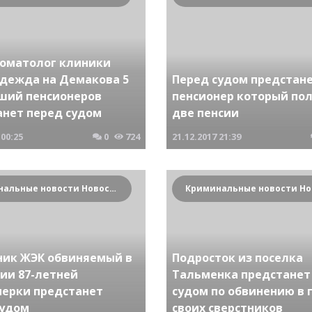
томатолог клиники
дежда на Демакова 5
Перед судом предстан
ший пенсионеров
пенсионер который по
анет перед судом
две пенсии
00:25
0
724
21.12.2017
21:39
Криминальные новости Новосибирска и Сибирского региона
ник ЖЭК обвиняемый в
Подросток из поселка
ии 87-летней
Тальменка предстанет
нерки предстанет
судом по обвинению в 
судом
своих сверстников