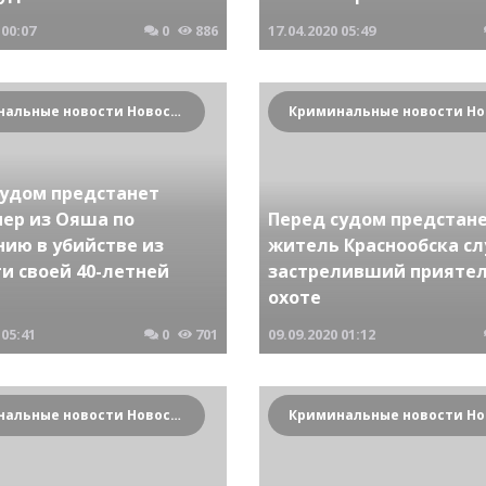
00:07
0
886
17.04.2020
05:49
Криминальные новости Новосибирска и Сибирского региона
судом предстанет
нер из Ояша по
Перед судом предстан
нию в убийстве из
житель Краснообска с
и своей 40-летней
застреливший приятел
охоте
05:41
0
701
09.09.2020
01:12
Криминальные новости Новосибирска и Сибирского региона