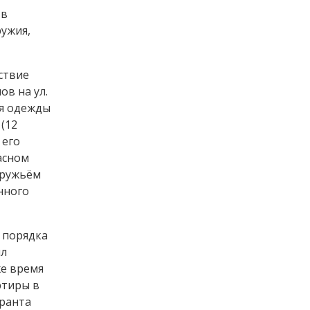
 в
ружия,
ствие
ов на ул.
ия одежды
(12
 его
асном
 ружьём
нного
 порядка
ил
же время
ртиры в
уранта