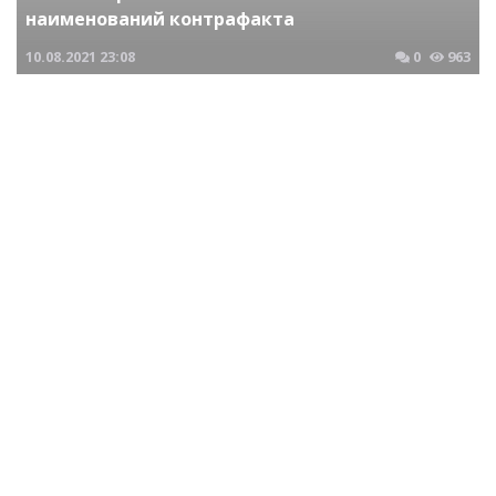
наименований контрафакта
10.08.2021
23:08
0
963
Криминальные новости Новосибирска и Сибирского региона
Пресечена деятельность преступной группы
действовавшей в Новосибирске
29.04.2020
23:28
0
873
Криминальные новости Новосибирска и Сибирского региона