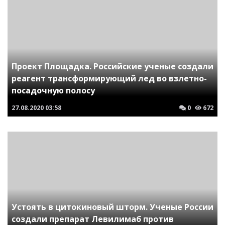
Проект Площадка. Российские ученые создали
реагент трансформирующий лед во взлетно-
посадочную полосу
27.08.2020
03:58
0
672
Устоять в цитокиновый шторм. Ученые России
создали препарат Левилимаб против