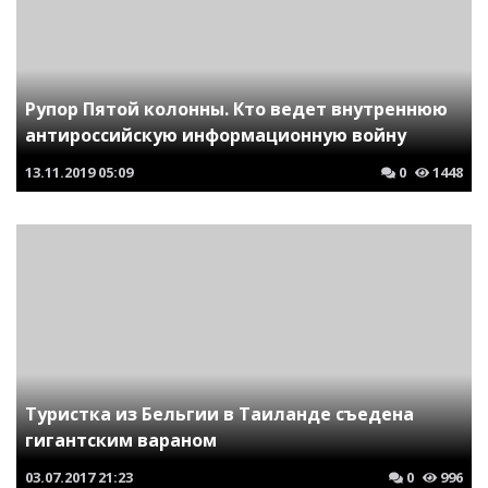
Рупор Пятой колонны. Кто ведет внутреннюю
антироссийскую информационную войну
13.11.2019
05:09
0
1448
Туристка из Бельгии в Таиланде съедена
гигантским вараном
03.07.2017
21:23
0
996