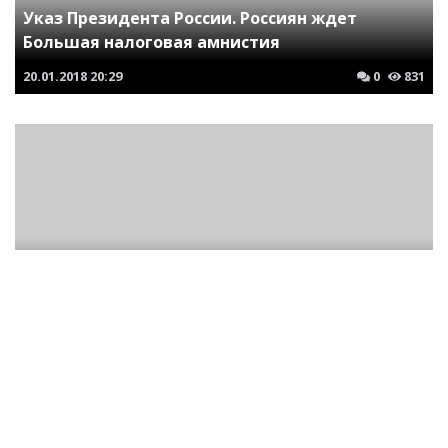
Указ Президента России. Россиян ждет
Большая налоговая амнистия
20.01.2018
20:29
0
831
За гранью хамства. США требуют
немедленной отставки президента Молдавии
Игоря Додона
13.08.2018
23:50
0
780