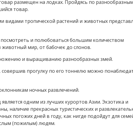
 товар размещен на лодках. Пройдясь по разнообразны
ийся товар.
ми видами тропической растений и животных представ
о посмотреть и полюбоваться большим количеством
й животный мир, от бабочек до слонов.
множению и выращиванию разнообразных змей.
 совершив прогулку по его тоннелю можно понаблюдат
поклонникам ночных развлечений.
 является одним из лучших курортов Азии. Экзотика и
аны, наличие прекрасных туристических и развлекатель
чных погожих дней в году, как нигде подойдут для сем
ослым (пожилым) людям.