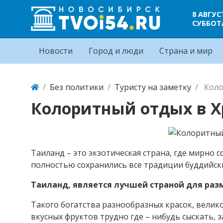
8 АВГУС
СУББОТ
Новости
Город и люди
Страна и мир
Без политики
Туристу на заметку
Коло
Колоритный отдых в Х
Таиланд – это экзотическая страна, где мирно
полностью сохранились все традиции буддийск
Таиланд, является лучшей страной для раз
Такого богатства разнообразных красок, велико
вкусных фруктов трудно где – нибудь сыскать, 