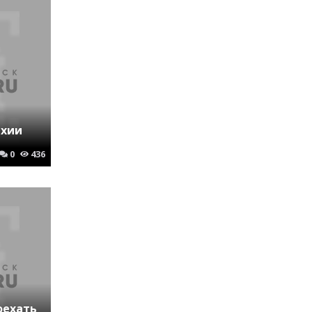
ехии
0
436
оехать