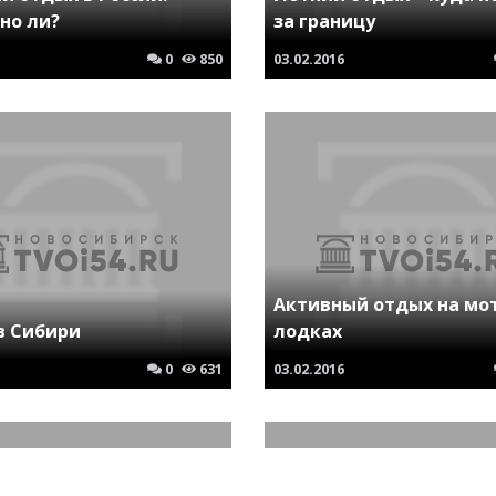
но ли?
за границу
0
850
03.02.2016
Активный отдых на мо
в Сибири
лодках
0
631
03.02.2016