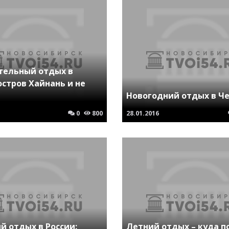
тельный отдых в
остров Хайнань и не
Новогодний отдых в Ч
0
800
28.01.2016
й отдых в России:
Летний отдых – куда п