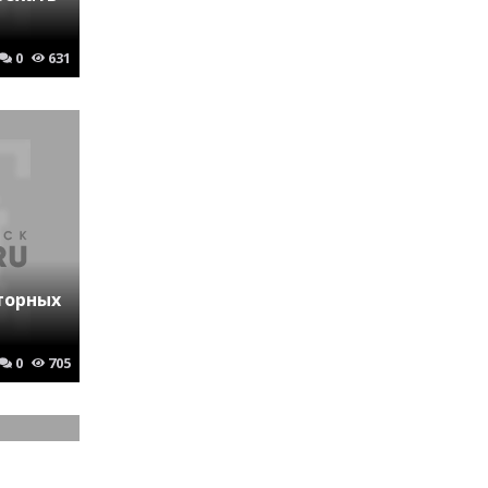
0
631
торных
0
705