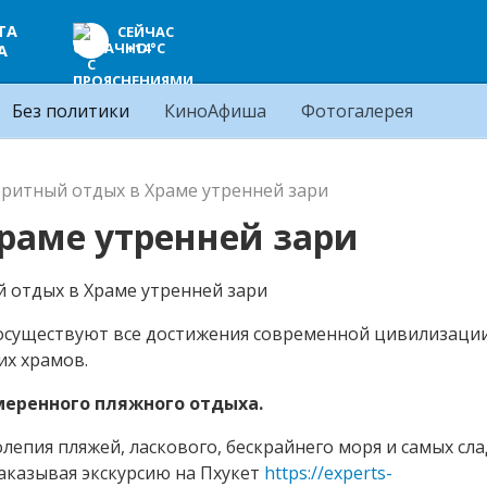
ТА
СЕЙЧАС
+14°C
А
Без политики
КиноАфиша
Фотогалерея
ритный отдых в Храме утренней зари
раме утренней зари
 сосуществуют все достижения современной цивилизаци
их храмов.
меренного пляжного отдыха.
лепия пляжей, ласкового, бескрайнего моря и самых сла
заказывая экскурсию на Пхукет
https://experts-