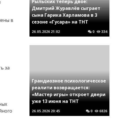
Рыльских теперь двое:
м
Дмитрий Журавлёв сыграет
сына Гарика Харламова в 3
лены в
сезоне «Гусара» на ТНТ
26.05.2026
21:02
0
334
ь за
Грандиозное психологическое
реалити возвращается:
«Мастер игры» откроет двери
уже 13 июня на ТНТ
ных
ейного
26.05.2026
20:45
0
6826