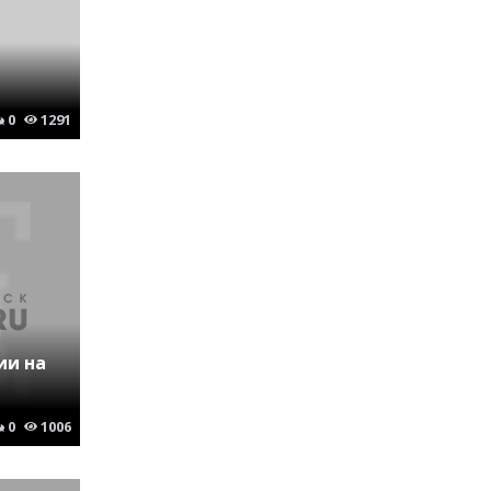
0
1291
ии на
0
1006