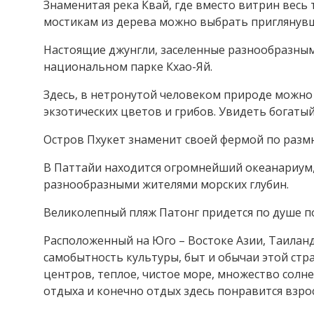
Знаменитая река Квай, где вместо витрин весь
мостикам из дерева можно выбрать приглянувш
Настоящие джунгли, заселенные разнообразны
национальном парке Кхао-Яй.
Здесь, в нетронутой человеком природе можн
экзотических цветов и грибов. Увидеть богаты
Остров Пхукет знаменит своей фермой по раз
В Паттайи находится огромнейший океанариум,
разнообразными жителями морских глубин.
Великолепный пляж Патонг придется по душе 
Расположенный на Юго – Востоке Азии, Таиланд
самобытность культуры, быт и обычаи этой стр
центров, теплое, чистое море, множество солне
отдыха и конечно отдых здесь понравится взр