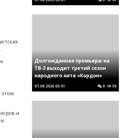
истских
.
Долгожданная премьера: на
ое
ТВ-3 выходит третий сезон
народного хита «Кордон»
07.08.2026
05:51
0
50
 этом
тигров и
ки