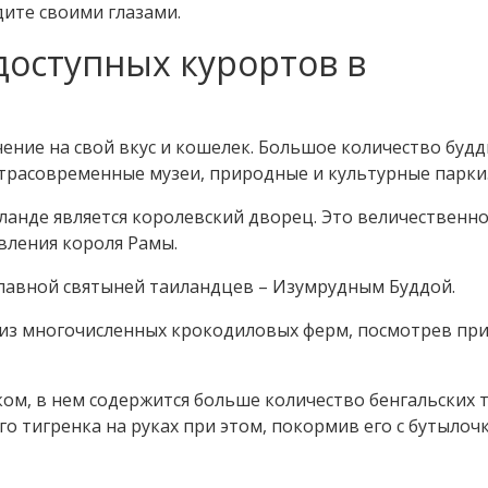
дите своими глазами.
доступных курортов в
ение на свой вкус и кошелек. Большое количество будд
ьтрасовременные музеи, природные и культурные парки
анде является королевский дворец. Это величественн
вления короля Рамы.
главной святыней таиландцев – Изумрудным Буддой.
из многочисленных крокодиловых ферм, посмотрев при
ом, в нем содержится больше количество бенгальских 
тигренка на руках при этом, покормив его с бутылоч