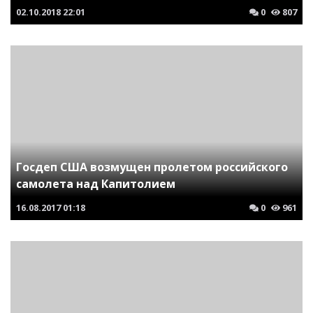
02.10.2018
22:01
0
807
Госдеп США возмущен пролетом российского
самолета над Капитолием
16.08.2017
01:18
0
961