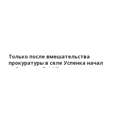
Только после вмешательства
прокуратуры в селе Успенка начал
работу новый ФАП
В Успенке, населенном пункте Татарского района в
Новосибирской области, жители празднуют открытие
нового фельдшерско-акушерского пункта. Это
достижение стало возможным благодаря
напряженной работе прокуратуры области.
26.04.2024
00:01
723
0