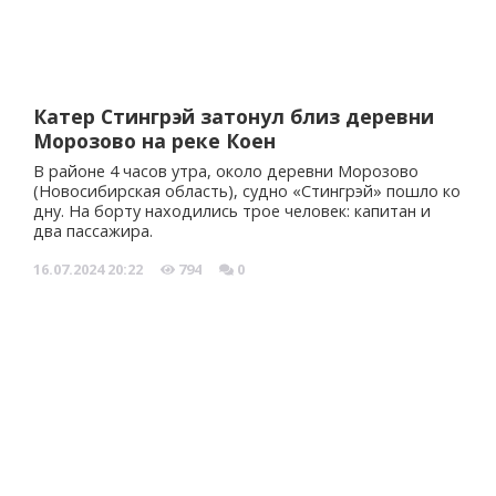
Катер Стингрэй затонул близ деревни
Морозово на реке Коен
В районе 4 часов утра, около деревни Морозово
(Новосибирская область), судно «Стингрэй» пошло ко
дну. На борту находились трое человек: капитан и
два пассажира.
16.07.2024
20:22
794
0